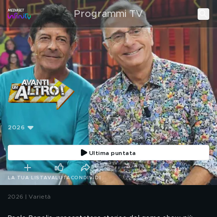
Programmi TV
2026
Ultima puntata
LA TUA LISTA
VALUTA
CONDIVIDI
2026 | Varietà