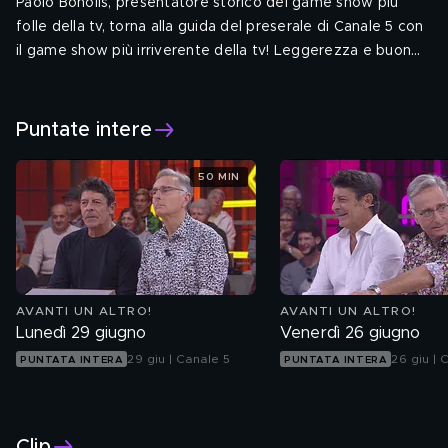
Paolo Bonolis, presentatore storico del game show più
folle della tv, torna alla guida del preserale di Canale 5 con
il game show più irriverente della tv! Leggerezza e buon
umore.
Puntate intere
50 MIN
AVANTI UN ALTRO!
AVANTI UN ALTRO!
Lunedì 29 giugno
Venerdì 26 giugno
29 giu | Canale 5
26 giu | 
PUNTATA INTERA
PUNTATA INTERA
Clip