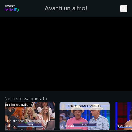
Avanti un altro!
Nella stessa puntata
in riproduzione
PROSSIMO VIDEO
Le donnole di Avanti un
altro
Il gagà
Monia al