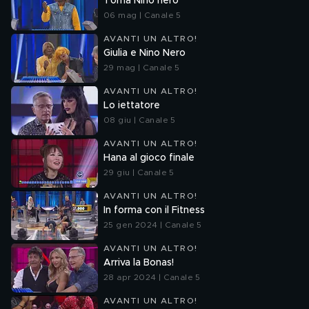
Torna Nino nero
06 mag | Canale 5
AVANTI UN ALTRO!
Giulia e Nino Nero
29 mag | Canale 5
AVANTI UN ALTRO!
Lo iettatore
08 giu | Canale 5
AVANTI UN ALTRO!
Hana al gioco finale
29 giu | Canale 5
AVANTI UN ALTRO!
In forma con il Fitness
25 gen 2024 | Canale 5
AVANTI UN ALTRO!
Arriva la Bonas!
28 apr 2024 | Canale 5
AVANTI UN ALTRO!