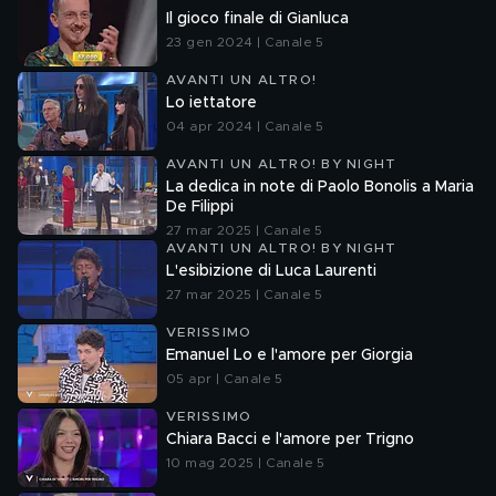
Il gioco finale di Gianluca
23 gen 2024 | Canale 5
AVANTI UN ALTRO!
Lo iettatore
04 apr 2024 | Canale 5
AVANTI UN ALTRO! BY NIGHT
La dedica in note di Paolo Bonolis a Maria
De Filippi
27 mar 2025 | Canale 5
AVANTI UN ALTRO! BY NIGHT
L'esibizione di Luca Laurenti
27 mar 2025 | Canale 5
VERISSIMO
Emanuel Lo e l'amore per Giorgia
05 apr | Canale 5
VERISSIMO
Chiara Bacci e l'amore per Trigno
10 mag 2025 | Canale 5