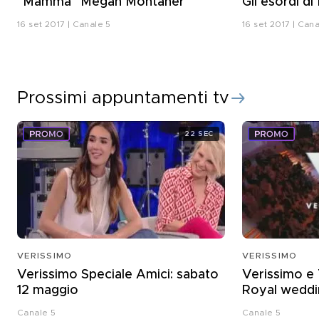
"Mamma" Megan Montaner
Gli esordi d
16 set 2017 | Canale 5
16 set 2017 | Cana
Prossimi appuntamenti tv
22 SEC
VERISSIMO
VERISSIMO
Verissimo Speciale Amici: sabato
Verissimo e
12 maggio
Royal weddi
Canale 5
Canale 5