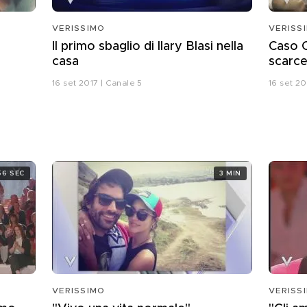
VERISSIMO
VERISS
Il primo sbaglio di Ilary Blasi nella
Caso C
casa
scarce
16 set 2017 | Canale 5
16 set 20
56 SEC
3 MIN
VERISSIMO
VERISS