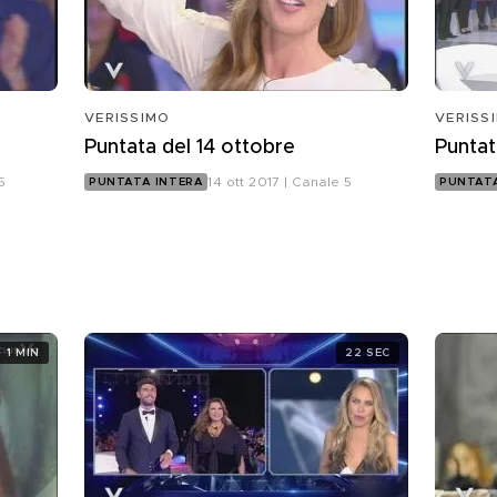
VERISSIMO
VERISS
Puntata del 14 ottobre
Puntat
5
14 ott 2017 | Canale 5
PUNTATA INTERA
PUNTATA
1 MIN
22 SEC