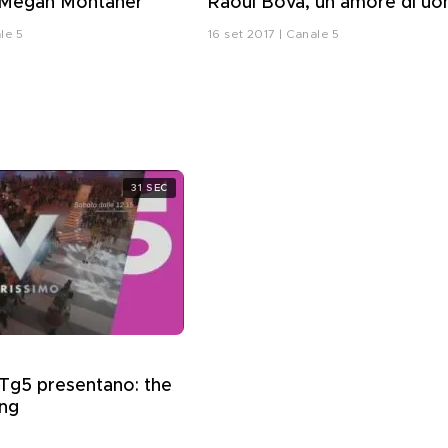
i Megan Montaner
Raoul Bova, un amore di u
le 5
16 set 2017 | Canale 5
31 SEC
 Tg5 presentano: the
ng