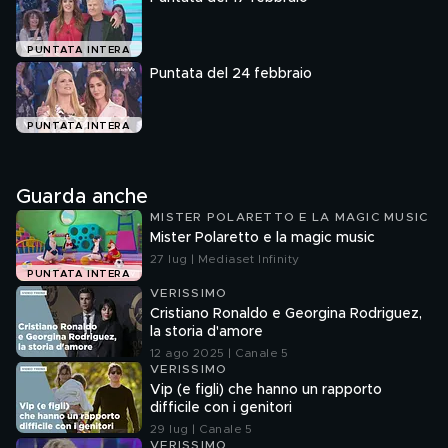
PUNTATA INTERA
Puntata del 24 febbraio
PUNTATA INTERA
Guarda anche
MISTER POLARETTO E LA MAGIC MUSIC
Mister Polaretto e la magic music
27 lug | Mediaset Infinity
PUNTATA INTERA
VERISSIMO
Cristiano Ronaldo e Georgina Rodriguez,
la storia d'amore
12 ago 2025 | Canale 5
VERISSIMO
Vip (e figli) che hanno un rapporto
difficile con i genitori
29 lug | Canale 5
VERISSIMO