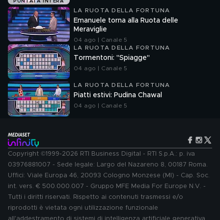
PUNTATA INTERA
LA RUOTA DELLA FORTUNA
Emanuele torna alla Ruota delle
Meraviglie
04 ago | Canale 5
LA RUOTA DELLA FORTUNA
Tormentoni: "Spiagge"
04 ago | Canale 5
LA RUOTA DELLA FORTUNA
Piatti estivi: Pudina Chawal
04 ago | Canale 5
Copyright ©1999-2026 RTI Business Digital - RTI S.p.A.: p. iva
03976881007 - Sede legale: Largo del Nazareno 8, 00187 Roma.
Uffici: Viale Europa 46, 20093 Cologno Monzese (MI) - Cap. Soc.
int. vers. € 500.000.007 - Gruppo MFE Media For Europe N.V. -
Tutti i diritti riservati. Rispetto ai contenuti trasmessi e/o
riprodotti è vietata ogni utilizzazione funzionale
all'addestramento di sistemi di intelligenza artificiale generativa.