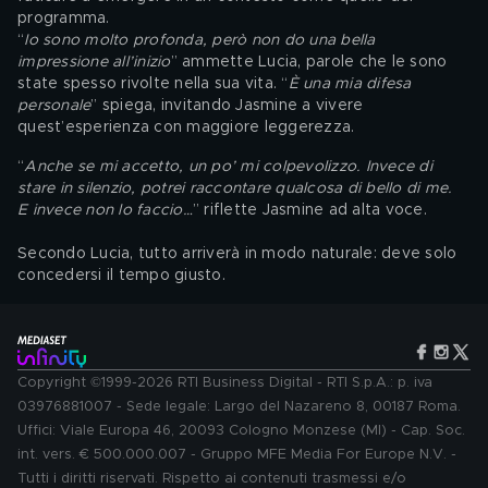
programma.
“
Io sono molto profonda, però non do una bella 
impressione all’inizio
” ammette Lucia, parole che le sono 
state spesso rivolte nella sua vita. “
È una mia difesa 
personale
” spiega, invitando Jasmine a vivere 
quest’esperienza con maggiore leggerezza.
“
Anche se mi accetto, un po’ mi colpevolizzo. Invece di 
stare in silenzio, potrei raccontare qualcosa di bello di me. 
E invece non lo faccio…
” riflette Jasmine ad alta voce.
Secondo Lucia, tutto arriverà in modo naturale: deve solo 
concedersi il tempo giusto.
Copyright ©1999-2026 RTI Business Digital - RTI S.p.A.: p. iva
03976881007 - Sede legale: Largo del Nazareno 8, 00187 Roma.
Uffici: Viale Europa 46, 20093 Cologno Monzese (MI) - Cap. Soc.
int. vers. € 500.000.007 - Gruppo MFE Media For Europe N.V. -
Tutti i diritti riservati. Rispetto ai contenuti trasmessi e/o