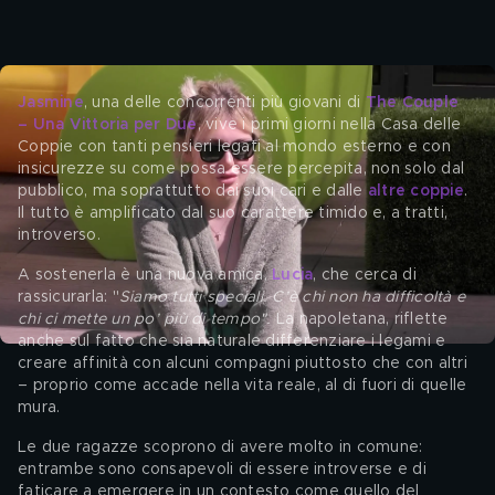
Jasmine
, una delle concorrenti più giovani di 
The Couple 
– Una Vittoria per Due
, vive i primi giorni nella Casa delle 
Coppie con tanti pensieri legati al mondo esterno e con 
insicurezze su come possa essere percepita, non solo dal 
pubblico, ma soprattutto dai suoi cari e dalle 
altre coppie
. 
Il tutto è amplificato dal suo carattere timido e, a tratti, 
introverso.
A sostenerla è una nuova amica, 
Lucia
, che cerca di 
rassicurarla: "
Siamo tutti speciali. C’è chi non ha difficoltà e 
chi ci mette un po’ più di tempo". 
La napoletana, riflette 
anche sul fatto che sia naturale differenziare i legami e 
creare affinità con alcuni compagni piuttosto che con altri 
– proprio come accade nella vita reale, al di fuori di quelle 
mura.
Le due ragazze scoprono di avere molto in comune: 
entrambe sono consapevoli di essere introverse e di 
faticare a emergere in un contesto come quello del 