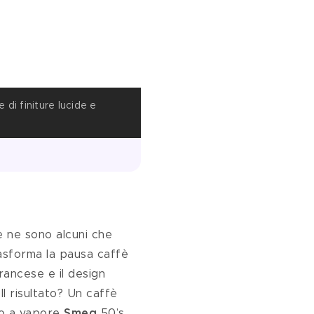
di finiture lucide e
SodaStream Arte Blu Nebbioso, por
Courtesy Press Office
e ne sono alcuni che 
rasforma la pausa caffè 
francese e il design 
 Il risultato? Un caffè 
to a vapore
 Smeg 
50’s 