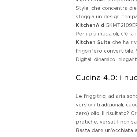
Style, che concentra diec
sfoggia un design compa
KitchenAid 
5KMT2109EPT,
Per i più modaioli, c’è 
Kitchen Suite
 che ha riv
frigorifero convertibile.
Digital: dinamico, eleg
Cucina 4.0: i nu
Le friggitrici ad aria so
versioni tradizionali, cu
zero) olio. Il risultato?
pratiche, versatili non s
Basta dare un’occhiata a