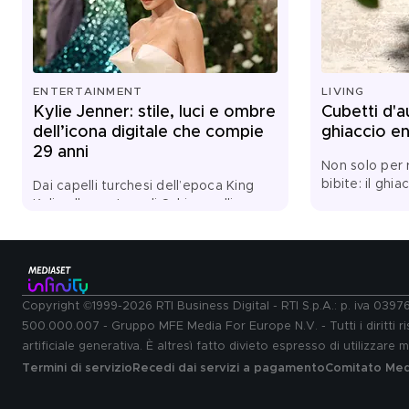
ENTERTAINMENT
LIVING
Kylie Jenner: stile, luci e ombre
Cubetti d'a
dell’icona digitale che compie
ghiaccio en
29 anni
Non solo per 
bibite: il ghia
Dai capelli turchesi dell’epoca King
diventa tecni
Kylie alla couture di Schiaparelli,
sapore. Dalle 
dai Lip Kit diventati un fenomeno
insalate ai des
globale al nuovo corso del
trasformano ne
suo brand Khy: Kylie Jenner festeggia
sorprendente 
il suo compleanno. Ritratto di una star
che ha trasformato la propria
Copyright ©1999-2026 RTI Business Digital - RTI S.p.A.: p. iva 039
immagine in un linguaggio, un’impresa
500.000.007 - Gruppo MFE Media For Europe N.V. - Tutti i diritti ris
e un territorio di contraddizioni
artificiale generativa. È altresì fatto divieto espresso di utilizzare
Termini di servizio
Recedi dai servizi a pagamento
Comitato Medi