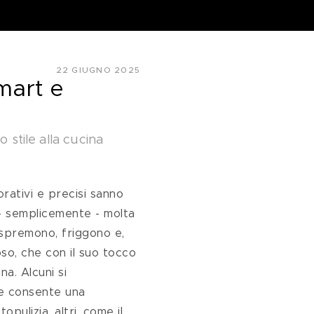
22 GIUGNO 2025
smart e
 stile alla cucina
rativi e precisi sanno 
- semplicemente - molta 
 spremono, friggono e, 
so, che con il suo tocco 
na. Alcuni si 
he consente una 
ulizia, altri, come il 