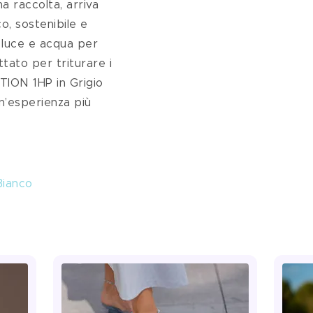
a raccolta, arriva 
o, sostenibile e 
 luce e acqua per 
tato per triturare i 
UTION 1HP in Grigio
n’esperienza più 
Bianco