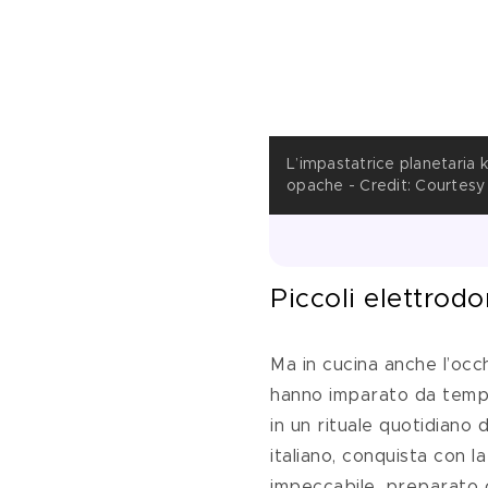
L’impastatrice planetaria 
opache - Credit: Courtesy
Piccoli elettrodo
Ma in cucina anche l’occh
hanno imparato da tempo
in un rituale quotidiano d
italiano, conquista con l
impeccabile, preparato c