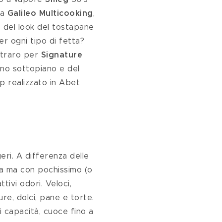
a 
Galileo Multicooking
, 
 del look del tostapane
 ogni tipo di fetta? 
straro per 
Signature 
vino sottopiano e del 
op realizzato in Abet 
eri. A differenza delle 
ura ma con pochissimo (o 
tivi odori. Veloci, 
re, dolci, pane e torte. 
 di capacità, cuoce fino a 