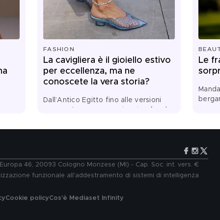
FASHION
BEAU
La cavigliera è il gioiello estivo
Le fr
ha
per eccellenza, ma ne
sorp
conoscete la vera storia?
Mandar
berga
Dall’Antico Egitto fino alle versioni
toilet
pop contemporanee, viaggio a/r nel
monile che ha attraversato epoche e
secoli senza mai perdere fascino
e Europa 46, 20093 Cologno Monzese (MI) - Cap. Soc. int. vers. €
lizzazione funzionale all'addestramento di sistemi di intelligenza
cy
Cookie policy
Cos'è Mediaset Infinity