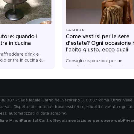
FASHION
utore: quando il
Come vestirsi per le sere
tra in cucina
d’estate? Ogni occasione 
l’abito giusto, ecco quali
raffreddare drink e
ccio entra in cucina e
Consigli e ispirazioni per un
ca, consistenza e
guardaroba a prova di evening
granite alle salse, dalle
summer look
sert, gli chef lo
ll'alleato più
dell'estate
76881007 - Sede legale: Largo del Nazareno 8, 00187 Roma. Uffici: Vial
ervati. Rispetto ai contenuti trasmessi e/o riprodotti è vietata ogni uti
 mezzi automatizzati di data scraping.
a e Minori
Parental Control
Regolamentazione per opere web
Priva