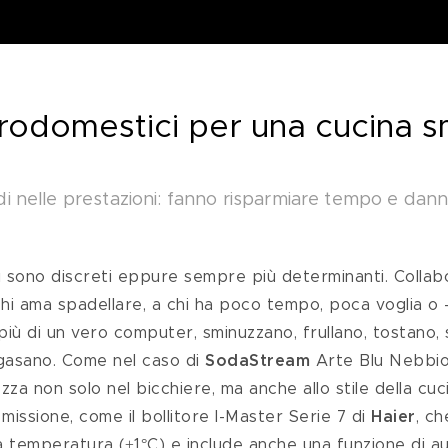
ttrodomestici per una cucina 
di nelle prestazioni: fanno risparmiare tempo e danno
ci sono discreti eppure sempre più determinanti. Collabo
hi ama spadellare, a chi ha poco tempo, poca voglia o 
più di un vero computer, sminuzzano, frullano, tostano,
a gasano. Come nel caso di 
SodaStream 
Arte Blu Nebbio
zza non solo nel bicchiere, ma anche allo stile della cuci
 missione, come il bollitore I-Master Serie 7 di 
Haier
, c
 temperatura (±1°C) e include anche una funzione di autop