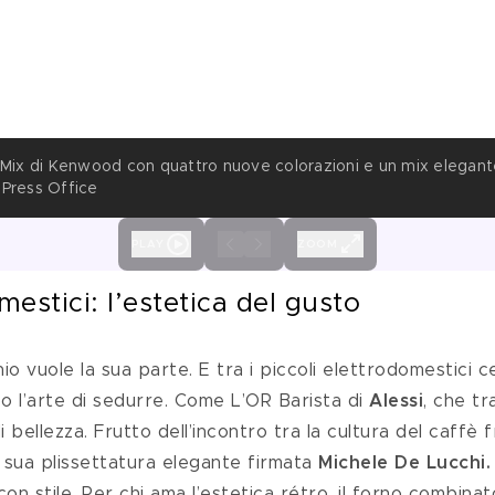
kMix di Kenwood con quattro nuove colorazioni e un mix elegante 
 Press Office
PLAY
ZOOM
mestici: l’estetica del gusto
io vuole la sua parte. E tra i piccoli elettrodomestici c
 l’arte di sedurre. Come L’OR Barista di
 Alessi
, che t
i bellezza. Frutto dell’incontro tra la cultura del caffè 
a sua plissettatura elegante firmata 
Michele De Lucchi.
on stile. Per chi ama l’estetica rétro, il forno combina