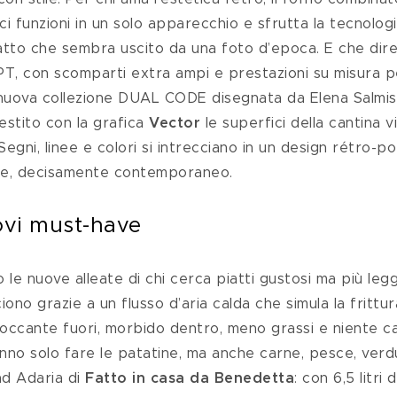
i funzioni in un solo apparecchio e sfrutta la tecnologi
tto che sembra uscito da una foto d’epoca. E che dire
 con scomparti extra ampi e prestazioni su misura per
la nuova collezione DUAL CODE disegnata da Elena Salmi
estito con la grafica 
Vector
 le superfici della cantina 
 Segni, linee e colori si intrecciano in un design rétro-p
ante, decisamente contemporaneo.
ovi must-have
no le nuove alleate di chi cerca piatti gustosi ma più legg
ociono grazie a un flusso d’aria calda che simula la fritt
 Croccante fuori, morbido dentro, meno grassi e niente cat
anno solo fare le patatine, ma anche carne, pesce, verdu
d Adaria di 
Fatto in casa da Benedetta
: con 6,5 litri