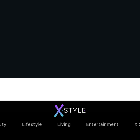
ty+
Channels
Corporate
uty
Lifestyle
Living
Entertainment
X 