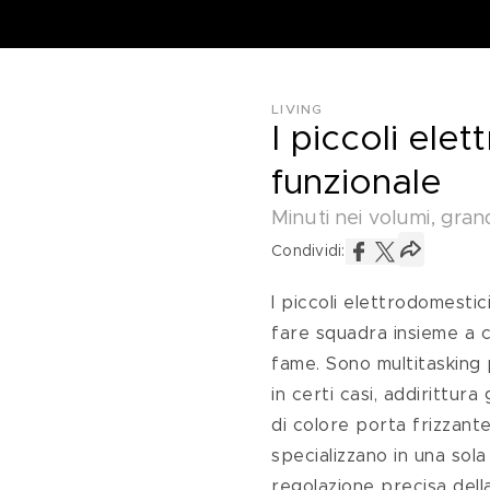
LIVING
I piccoli ele
funzionale
Minuti nei volumi, gran
Condividi:
I piccoli elettrodomesti
fare squadra insieme a c
fame. Sono multitasking 
in certi casi, addirittur
di colore porta frizzante
specializzano in una sola
regolazione precisa della