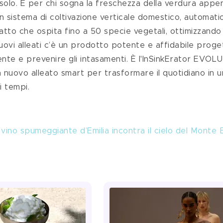
 solo. E per chi sogna la freschezza della verdura appen
un sistema di coltivazione verticale domestico, automatic
tto che ospita fino a 50 specie vegetali, ottimizzando
nuovi alleati c’è un prodotto potente e affidabile proget
mente e prevenire gli intasamenti. È l'InSinkErator EVOL
 nuovo alleato smart per trasformare il quotidiano in u
i tempi.
vino spumeggiante d’Emilia incontra il cielo del Monte 