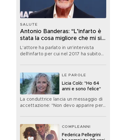
SALUTE
Antonio Banderas: “L’infarto è
stata la cosa migliore che mi sia
mai capitata nella vita”
L'attore ha parlato in un'intervista
dell'infarto per cui nel 2017 ha subito
un'operazione
LE PAROLE
Licia Colò: "Ho 64
anni e sono felice"
La conduttrice lancia un messaggio di
accettazione: "Non devo apparire per
forza di un'età che non ho"
COMPLEANNI
Federica Pellegrini