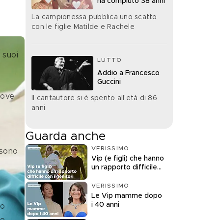
ha compiuto 38 anni
La campionessa pubblica uno scatto
con le figlie Matilde e Rachele
 suoi 
LUTTO
Addio a Francesco
Guccini
dove 
Il cantautore si è spento all'età di 86
anni
Guarda anche
VERISSIMO
 sono 
Vip (e figli) che hanno
un rapporto difficile
con i genitori
VERISSIMO
Le Vip mamme dopo
i 40 anni
o 