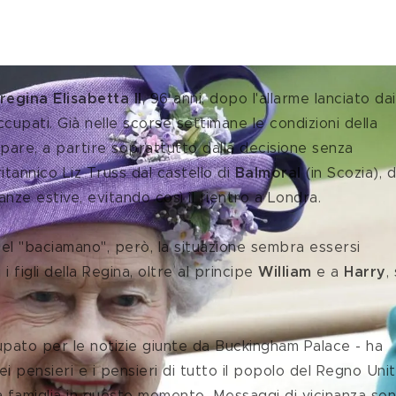
regina Elisabetta II
, 96 anni, dopo l'allarme lanciato dai
upati. Già nelle scorse settimane le condizioni della 
are, a partire soprattutto dalla decisione senza 
tannico Liz Truss dal castello di 
Balmoral 
(in Scozia), 
anze estive, evitando così il rientro a Londra.
 figli della Regina, oltre al principe 
William 
e a 
Harry
,
ei pensieri e i pensieri di tutto il popolo del Regno Unit