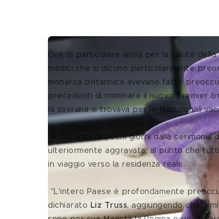
Ore di particolare ansia per la salute della 
medici che si dicono particolarmente preocc
monarca britannica avevano fatto preoccup
precedenti di nominare il nuovo premier bri
la sovrana si trovava per le tradizionali vac
 A distanza di pochi giorni dalla cerimonia del "baciamano", però, la situazione sembra essersi 
ulteriormente aggravata, al punto che tutti i
in viaggio verso la residenza reale.
 "L'intero Paese è profondamente preoccupato per le notizie giunte da Buckingham Palace - ha 
dichiarato 
Liz Truss
, aggiungendo che "i mi