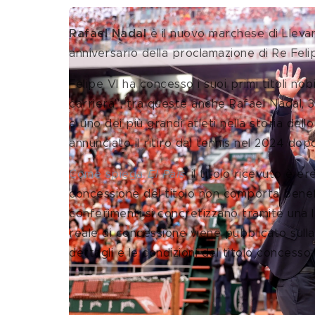
Rafael Nadal
 è il nuovo marchese di Llevan
anniversario della proclamazione di Re Felip
Felipe VI ha concesso i suoi primi titoli nob
carriera”, tra queste anche Rafael Nadal, 3
e uno dei più grandi atleti nella storia de
annunciato il ritiro dal tennis nel 2024 dop
Come spiega
 El Pais
, il titolo ricevuto è 
concessione del titolo non comporta benefic
conferimenti si concretizzano tramite una l
reale di concessione viene pubblicato sulla
dettagli e le condizioni del titolo concesso.