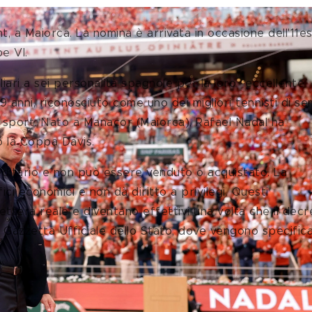
t, a Maiorca. La nomina è arrivata in occasione dell'11e
e VI.
iliari a sei personalità spagnole per la loro “eccellente 
9 anni, riconosciuto come uno dei migliori tennisti di s
llo sport. Nato a Manacor (Maiorca), Rafael Nadal ha 
o la Coppa Davis. 
ereditario e non può essere venduto o acquistato. La 
i economici e non dà diritto a privilegi. Questi 
ettera reale e diventano effettivi una volta che il decr
 Gazzetta Ufficiale dello Stato, dove vengono specificat
 