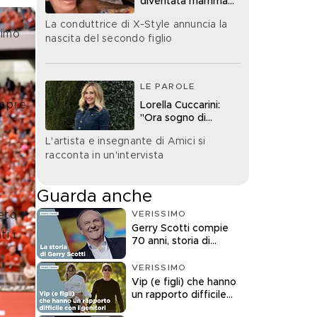
diventata mamma
bis
La conduttrice di X-Style annuncia la
simo 
nascita del secondo figlio
LE PAROLE
empre 
Lorella Cuccarini:
"Ora sogno di
diventare nonna"
L'artista e insegnante di Amici si
racconta in un'intervista
Guarda anche
VERISSIMO
eto 
Gerry Scotti compie
i i 
70 anni, storia di
un'icona della tv
VERISSIMO
Vip (e figli) che hanno
un rapporto difficile
con i genitori