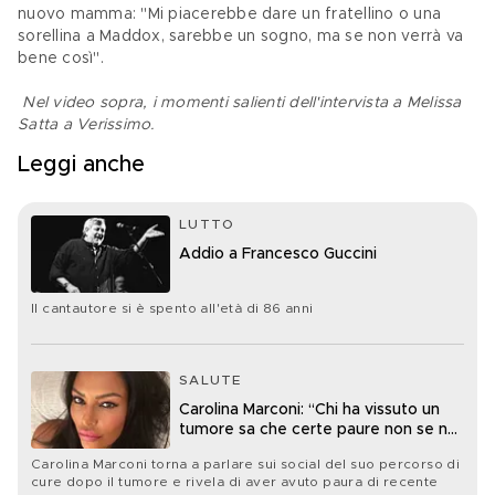
nuovo mamma: "Mi piacerebbe dare un fratellino o una 
sorellina a Maddox, sarebbe un sogno, ma se non verrà va 
bene così".
Nel video sopra, i momenti salienti dell'intervista a Melissa 
Satta a Verissimo.
Leggi anche
LUTTO
Addio a Francesco Guccini
Il cantautore si è spento all'età di 86 anni
SALUTE
Carolina Marconi: “Chi ha vissuto un
tumore sa che certe paure non se ne
vanno mai davvero”
Carolina Marconi torna a parlare sui social del suo percorso di
cure dopo il tumore e rivela di aver avuto paura di recente