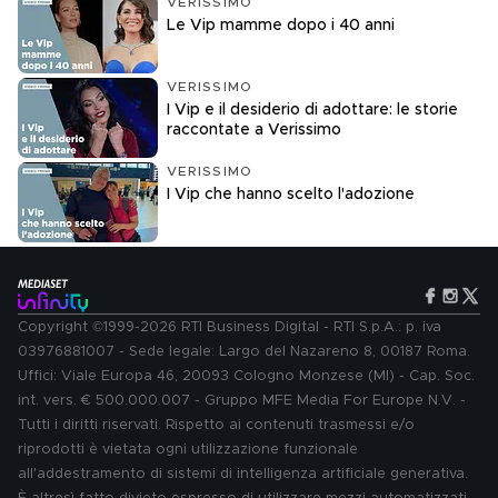
VERISSIMO
Le Vip mamme dopo i 40 anni
VERISSIMO
I Vip e il desiderio di adottare: le storie
raccontate a Verissimo
VERISSIMO
I Vip che hanno scelto l'adozione
Copyright ©1999-2026 RTI Business Digital - RTI S.p.A.: p. iva
03976881007 - Sede legale: Largo del Nazareno 8, 00187 Roma.
Uffici: Viale Europa 46, 20093 Cologno Monzese (MI) - Cap. Soc.
int. vers. € 500.000.007 - Gruppo MFE Media For Europe N.V. -
Tutti i diritti riservati. Rispetto ai contenuti trasmessi e/o
riprodotti è vietata ogni utilizzazione funzionale
all'addestramento di sistemi di intelligenza artificiale generativa.