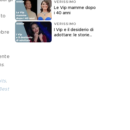
VERISSIMO
Le Vip mamme dopo
i 40 anni
sto 
 
VERISSIMO
I Vip e il desiderio di
ebre 
adottare: le storie
raccontate a
Verissimo
ente 
ns
.
its
. 
Best 