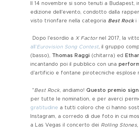
Il 14 novembre si sono tenuti a Budapest, in
edizione dell'evento, condotto dalla rappe
visto trionfare nella categoria 
Best Rock
 i 
 Dopo l'esordio a
 X Factor
 nel 2017, la vit
all'
Eurovision Song Contest
, il gruppo com
(basso), 
Thomas Raggi
 (chitarra) ed 
Etha
incantando poi il pubblico con una 
perform
d'artificio e fontane pirotecniche esplose n
 "
Best Rock
, andiamo! 
Questo premio signi
per tutte le nomination, e per averci perm
gratitudine
 a tutti coloro che ci hanno sos
Instagram, a corredo di due foto in cui most
a Las Vegas il concerto dei 
Rolling Stones,