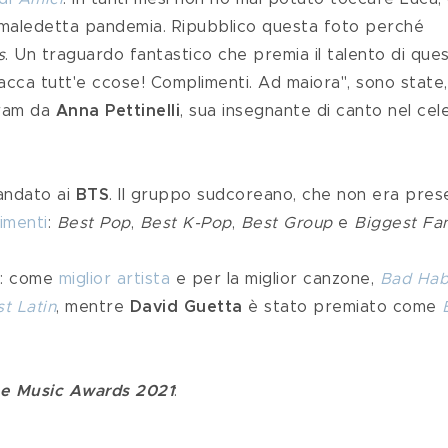
 maledetta pandemia. Ripubblico questa foto perché 
s
. Un traguardo fantastico che premia il talento di que
pacca tutt'e ccose! Complimenti. Ad maiora", sono state,
gram da
 Anna Pettinelli
, sua insegnante di canto nel cel
andato ai 
BTS
. Il gruppo sudcoreano, che non era pres
imenti
: 
Best Pop
, 
Best K-Pop
, 
Best Group
 e 
Biggest Fa
i: come 
miglior artista
 e per la miglior canzone, 
Bad Hab
t Latin
, mentre 
David Guetta 
è stato premiato come 
e Music Awards 2021
: