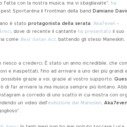
 fatta con la nostra musica, ma vi sbagliavate", 
ha 
apest Sportaréna il frontman della band 
Damiano Davi
iano è stato 
protagonista della serata
: 
Aka7even
 - 
Amici
, dove di recente il cantante 
ha presentato
 il suo 
ria come 
Best Italian Act
, battendo gli stessi Maneskin, 
 riesco a crederci. È stato un anno incredibile, che con
vi e inaspettati, fino ad arrivare a uno dei più grandi 
 possibile grazie a voi, grazie al vostro supporto. 
Ques
ò di far arrivare la mia musica sempre più lontano. Ab
u Instagram a corredo di uno scatto in cui mostra con org
videndo un video dell'
esibizione dei Maneskin
, 
Aka7eve
oglioso".
di 
Amici
. In tanti mesi non ho mai potuto toccare Luca, 