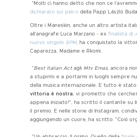
 "Molti ci hanno detto che non ce l'avremmo
dichiarato sul palco
 della Papp László Bud
Oltre i Maneskin, anche un altro artista ital
all'anagrafe Luca Marzano - ex 
finalista di 
nuovo singolo 
6PM
, ha conquistato la vitto
Caparezza, Madame e Rkomi.
 "
Best Italian Act
 agli 
Mtv Emas
, ancora non
a stupirmi e a portarmi in luoghi sempre nuo
della musica internazionale. E tutto è stato
vittoria è nostra
, vi prometto che cercher
appena iniziato!", ha scritto il cantante s
il premio. E nelle storie di Instagram, condi
aggiungendo un cuore, ha scritto: "Così org
 "Un abbraccio. Il primo. Quello della 
finale 