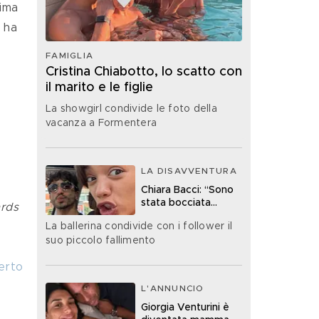
ima 
, ha 
FAMIGLIA
Cristina Chiabotto, lo scatto con
il marito e le figlie
La showgirl condivide le foto della
vacanza a Formentera
LA DISAVVENTURA
Chiara Bacci: “Sono
stata bocciata
rds
all’esame della
La ballerina condivide con i follower il
patente”
suo piccolo fallimento
erto
L'ANNUNCIO
Giorgia Venturini è