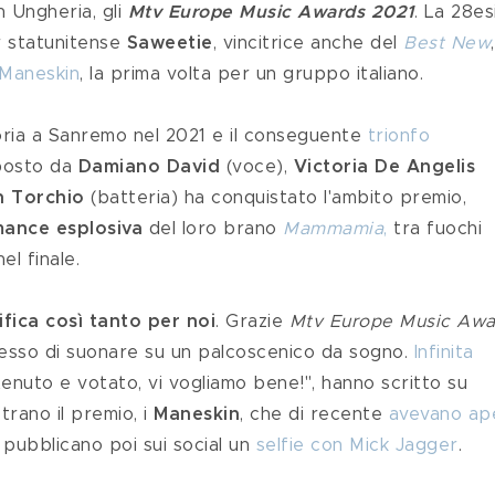
 Ungheria, gli 
Mtv Europe Music Awards 2021
. La 28es
r statunitense 
Saweetie
, vincitrice anche del 
Best New
Maneskin
, la prima volta
per un gruppo italiano.
toria a Sanremo nel 2021 e il conseguente 
trionfo 
posto da 
Damiano David
 (voce), 
Victoria De Angelis
n Torchio
 (batteria) ha conquistato l'ambito premio, 
ance esplosiva
 del loro brano 
Mammamia
,
 tra fuochi 
el finale.
fica così tanto per noi
. Grazie 
Mtv Europe Music Awa
esso di suonare su un palcoscenico da sogno. 
Infinita 
tenuto e votato, vi vogliamo bene!", hanno scritto su 
rano il premio, i 
Maneskin
, che di recente 
avevano ap
 
pubblicano poi sui social un 
selfie con Mick Jagger
.