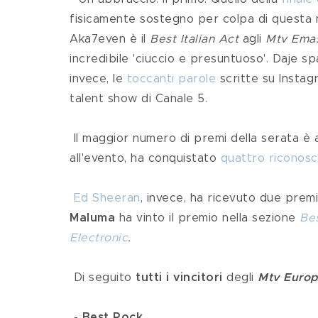
fisicamente sostegno per colpa di questa
Aka7even è il 
Best Italian Act
 agli 
Mtv Ema
incredibile 'ciuccio e presuntuoso'. Daje s
invece, le 
toccanti parole
 scritte su Insta
talent show di Canale 5.
 Il maggior numero di premi della serata è 
all'evento, ha conquistato 
quattro riconosc
Ed Sheeran
, invece, ha ricevuto due prem
Maluma
 ha vinto il premio nella sezione 
Bes
Electronic
.
 Di seguito 
tutti i vincitori 
degli 
Mtv Europ
 - 
Best Rock