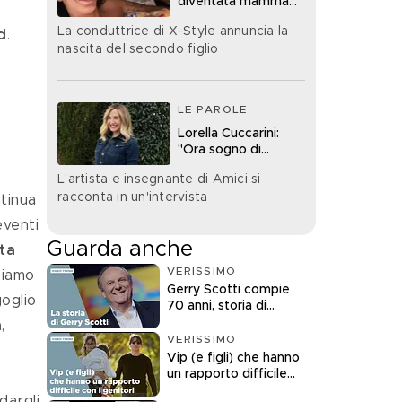
diventata mamma
bis
La conduttrice di X-Style annuncia la
d
.
nascita del secondo figlio
LE PAROLE
Lorella Cuccarini:
"Ora sogno di
diventare nonna"
L'artista e insegnante di Amici si
racconta in un'intervista
tinua 
eventi 
Guarda anche
ta 
VERISSIMO
biamo 
Gerry Scotti compie
oglio 
70 anni, storia di
un'icona della tv
n
, 
VERISSIMO
Vip (e figli) che hanno
un rapporto difficile
con i genitori
dargli 