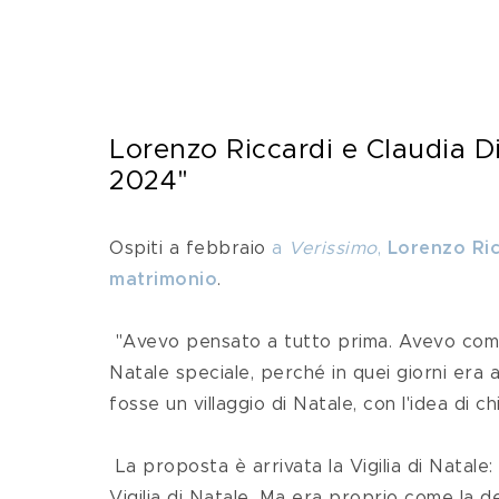
Lorenzo Riccardi e Claudia D
2024"
Ospiti a febbraio 
a 
Verissimo
, 
Lorenzo Ric
matrimonio
.
 "Avevo pensato a tutto prima. Avevo comprato l'anello e, siccome sapevo che sarebbe stato un 
Natale speciale, perché in quei giorni era
fosse un villaggio di Natale, con l'idea di 
 La proposta è arrivata la Vigilia di Natale: "Non me lo aspettavo di ricevere la proposta, in famiglia, la 
Vigilia di Natale. Ma era proprio come la 