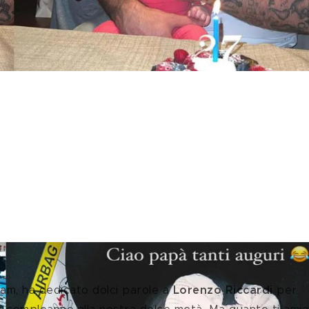
ram, ha dedicato dolci parole a 
Lorenzo Riccardi 
per 