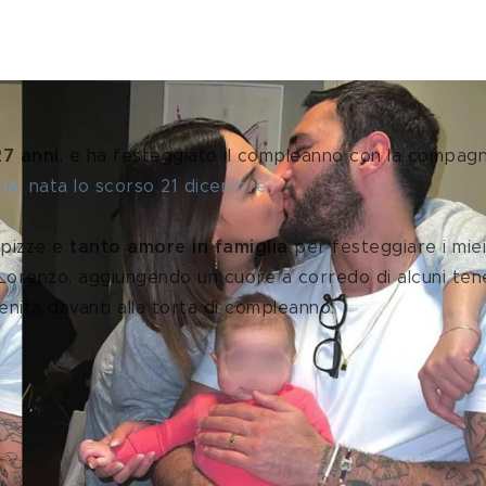
27 anni
,
e ha festeggiato il compleanno con la compagn
ria
, nata lo scorso 21 dicembre
.
 pizze e 
tanto amore in famiglia
 per festeggiare i miei
o Lorenzo, aggiungendo un cuore a corredo di alcuni tene
enita davanti alla torta di compleanno.