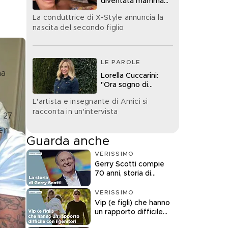
diventata mamma
bis
La conduttrice di X-Style annuncia la
nascita del secondo figlio
LE PAROLE
a 
Lorella Cuccarini:
"Ora sogno di
diventare nonna"
L'artista e insegnante di Amici si
racconta in un'intervista
 27 
ri 
Guarda anche
VERISSIMO
Gerry Scotti compie
70 anni, storia di
un'icona della tv
VERISSIMO
Vip (e figli) che hanno
un rapporto difficile
con i genitori