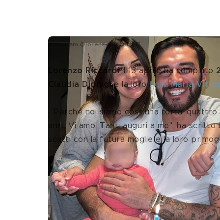
Instagram @lorenzo.riccardi17
Lorenzo Riccardi 
il 13 aprile ha compiuto 
Claudia Dionigi 
e la loro 
figlia 
Maria Vitto
 "Perché noi siamo così: una torta, quattro
anni. Vi amo. Tanti auguri a me", ha scritt
scatti con la futura moglie e la loro primog