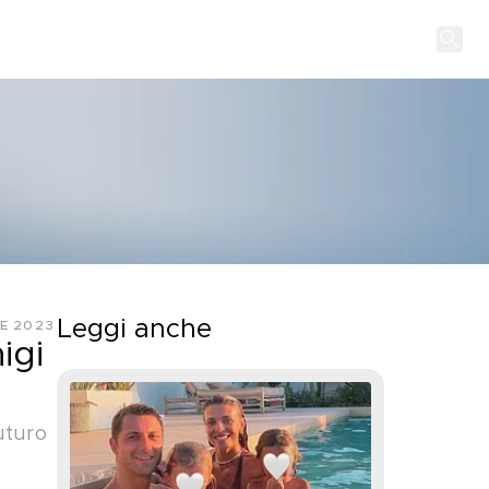
Leggi anche
LE 2023
igi
uturo