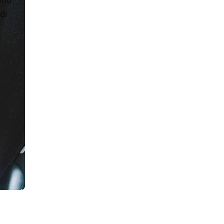
amo 
di 