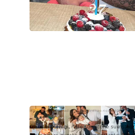
Instagram @claudiadionigi e @lorenzo.riccardi17
Claudia Dionigi, 
nelle sue storie su Instag