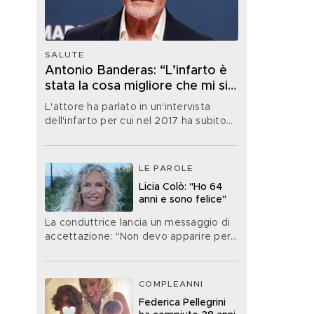
SALUTE
Antonio Banderas: “L’infarto è
stata la cosa migliore che mi sia
mai capitata nella vita”
L'attore ha parlato in un'intervista
dell'infarto per cui nel 2017 ha subito
un'operazione
LE PAROLE
Licia Colò: "Ho 64
anni e sono felice"
La conduttrice lancia un messaggio di
accettazione: "Non devo apparire per
forza di un'età che non ho"
COMPLEANNI
Federica Pellegrini