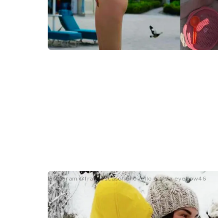
Instagram @francescasofianovello e @valeyellow46
Francesca Sofia Novello e Val