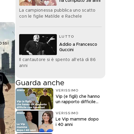
ha compiuto 38 anni
La campionessa pubblica uno scatto
con le figlie Matilde e Rachele
LUTTO
ossi
Addio a Francesco
Guccini
Il cantautore si è spento all'età di 86
anni
ue 
Guarda anche
one.
VERISSIMO
Vip (e figli) che hanno
un rapporto difficile
con i genitori
VERISSIMO
Le Vip mamme dopo
i 40 anni