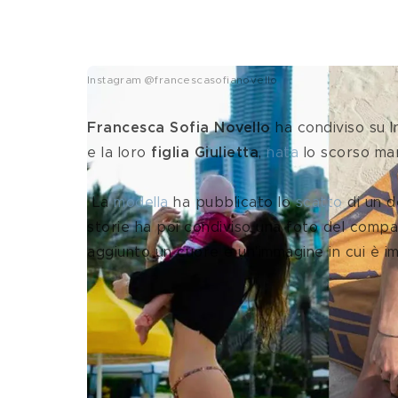
Instagram @francescasofianovello
Francesca Sofia Novello 
ha condiviso su 
e la loro 
figlia Giulietta
, 
nata
 lo scorso ma
 La 
modella
 ha pubblicato lo 
scatto
 di un 
storie ha poi condiviso una foto del compa
aggiunto un cuore e un'immagine in cui è im