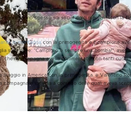
i 
condividono spesso sui social dolci momenti con la 
fi
anza in montagna
 con la primogenita e il campione
ave
iglia sulla neve: "Campiglio è sempre una bomba!", aveva
to, che la compagna aveva commentato con tanti cuori.
la compagna e la figlia a corredo delle quali aveva scritt
Sofia Novello, l'emozione di essere 