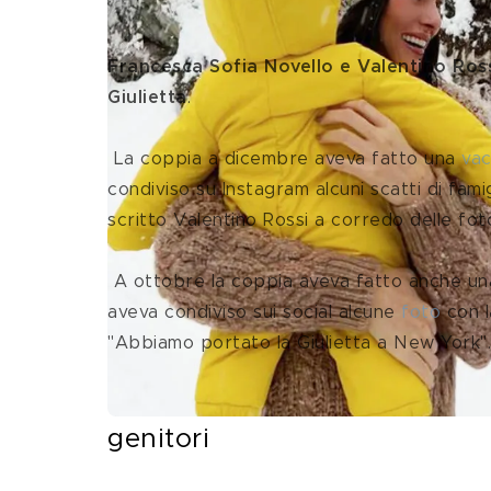
figlia
Francesca Sofia Novello e Valentino Ross
Giulietta
.
 La coppia a dicembre aveva fatto una 
vac
condiviso su Instagram alcuni scatti di fam
scritto Valentino Rossi a corredo delle fo
 A ottobre la coppia aveva fatto anche una viaggio in America con la primogenita, e Valentino Rossi 
aveva condiviso sui social alcune 
foto
 con 
"Abbiamo portato la Giulietta a New York".
Valentino Rossi e Francesca 
genitori