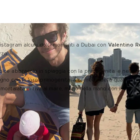
Instagram alcuni dolci momenti a Dubai con 
Valentino R
rzo.
dolce abbraccio in spiaggia con la primogenita, e nelle s
gno con la loro primogenita, a corredo della quale ha 
mortalata in riva al mare, mano nella mano con il campi