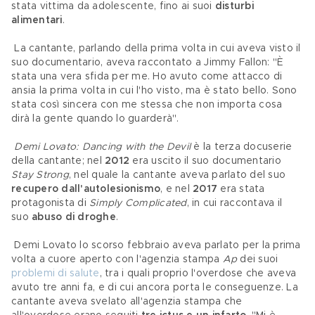
stata vittima da adolescente, fino ai suoi 
disturbi 
alimentari
.
 La cantante, parlando della prima volta in cui aveva visto il 
suo documentario, aveva raccontato a Jimmy Fallon: "È 
stata una vera sfida per me. Ho avuto come attacco di 
ansia la prima volta in cui l'ho visto, ma è stato bello. Sono 
stata così sincera con me stessa che non importa cosa 
dirà la gente quando lo guarderà".
Demi Lovato: Dancing with the Devil
 è la terza docuserie 
della cantante; nel 
2012 
era uscito il suo documentario 
Stay Strong
, nel quale la cantante aveva parlato del suo 
recupero dall'autolesionismo
, e nel 
2017
 era stata 
protagonista di 
Simply Complicated
, in cui raccontava il 
suo 
abuso di droghe
.
 Demi Lovato lo scorso febbraio aveva parlato per la prima 
volta a cuore aperto con l'agenzia stampa 
Ap
 dei suoi 
problemi di salute
, tra i quali proprio l'overdose che aveva 
avuto tre anni fa, e di cui ancora porta le conseguenze. La 
cantante aveva svelato all'agenzia stampa che 