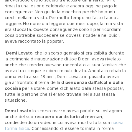
all'overdose erano seguiti 
tre ictus e un infarto
. "Mi è 
rimasta una lesione celebrale e ancora oggi ne pago le 
conseguenze. Non guido la macchina perché ho punti 
ciechi nella mia vista. Per molto tempo ho fatto fatica a 
leggere. Ho ripreso a leggere due mesi dopo, la mia vista 
era sfuocata. Queste conseguenze sono lì per ricordarmi 
cosa potrebbe succedere se dovessi ricadere nel buio", 
aveva raccontato la popstar.
Demi Lovato
, che lo scorso gennaio si era esibita durante 
la cerimonia d'inaugurazione di Joe Biden, aveva rivelato 
anche che i medici avevano raccontato ai suoi familiari che 
aveva tra i cinque e i dieci minuti di vita. Andata in rehab la 
prima volta a soli 18 anni, Demi Lovato in passato aveva 
già affrontato il tema della 
dipendenza dall'alcol e dalla 
cocaina 
per aiutare, come dichiarato dalla stessa popstar, 
tutte le persone che si erano trovate nella sua stessa 
situazione.
Demi Lovato
 lo scorso marzo aveva parlato su Instagram 
anche del suo 
recupero dai disturbi alimentari
, 
condividendo un video in cui aveva mostrato la sua 
nuova 
forma fisica
. Confessando di essere tornata in forma 