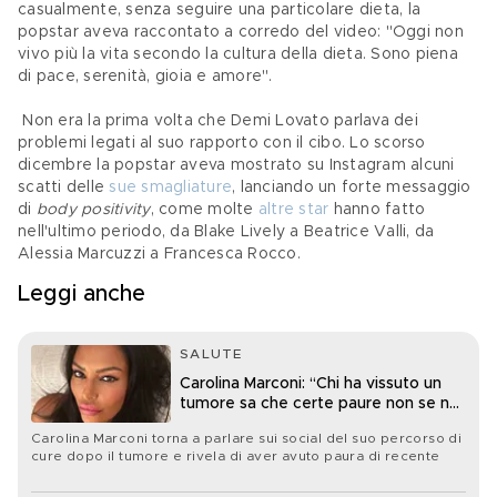
casualmente, senza seguire una particolare dieta, la 
popstar aveva raccontato a corredo del video: "Oggi non 
vivo più la vita secondo la cultura della dieta. Sono piena 
di pace, serenità, gioia e amore".
 Non era la prima volta che Demi Lovato parlava dei 
problemi legati al suo rapporto con il cibo. Lo scorso 
dicembre la popstar aveva mostrato su Instagram alcuni 
scatti delle 
sue smagliature
, lanciando un forte messaggio 
di 
body positivity
, come molte 
altre star
 hanno fatto 
nell'ultimo periodo, da Blake Lively a Beatrice Valli, da 
Alessia Marcuzzi a Francesca Rocco.
Leggi anche
SALUTE
Carolina Marconi: “Chi ha vissuto un
tumore sa che certe paure non se ne
vanno mai davvero”
Carolina Marconi torna a parlare sui social del suo percorso di
cure dopo il tumore e rivela di aver avuto paura di recente