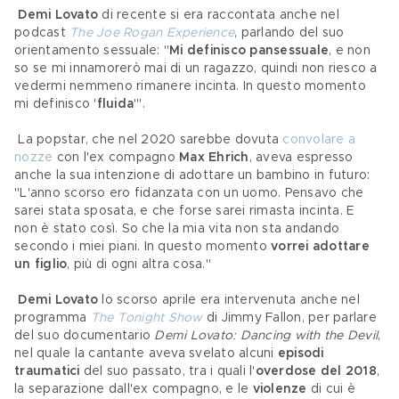
Demi Lovato 
di recente si era raccontata anche nel 
podcast 
The Joe Rogan Experience
, parlando del suo 
orientamento sessuale: "
Mi definisco pansessuale
, e non 
so se mi innamorerò mai di un ragazzo, quindi non riesco a 
vedermi nemmeno rimanere incinta. In questo momento 
mi definisco '
fluida
'".
 La popstar, che nel 2020 sarebbe dovuta 
convolare a 
nozze
 con l'ex compagno 
Max Ehrich
, aveva espresso 
anche la sua intenzione di adottare un bambino
in futuro: 
"L'anno scorso ero fidanzata con un uomo. Pensavo che 
sarei stata sposata, e che forse sarei rimasta incinta. E 
non è stato così. So che la mia vita non sta andando 
secondo i miei piani. In questo momento
 vorrei adottare 
un figlio
, più di ogni altra cosa."
Demi Lovato
 lo scorso aprile era intervenuta anche nel 
programma 
The Tonight Show
 di Jimmy Fallon, per parlare 
del suo documentario 
Demi Lovato: Dancing with the Devil
, 
nel quale la cantante aveva svelato alcuni 
episodi 
traumatici
 del suo passato, tra i quali l'
overdose del 2018
, 
la separazione dall'ex compagno, e le 
violenze
 di cui è 