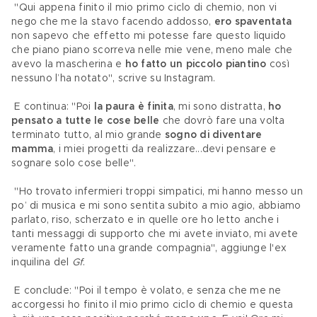
 "Qui appena finito il mio primo ciclo di chemio, non vi 
nego che me la stavo facendo addosso, 
ero spaventata
non sapevo che effetto mi potesse fare questo liquido 
che piano piano scorreva nelle mie vene, meno male che 
avevo la mascherina e 
ho fatto un piccolo piantino
 così 
nessuno l’ha notato", scrive su Instagram.
 E continua: "Poi 
la paura è finita
, mi sono distratta, 
ho 
pensato a tutte le cose belle
 che dovrò fare una volta 
terminato tutto, al mio grande 
sogno di diventare 
mamma
, i miei progetti da realizzare...devi pensare e 
sognare solo cose belle".
 "Ho trovato infermieri troppi simpatici, mi hanno messo un 
po’ di musica e mi sono sentita subito a mio agio, abbiamo 
parlato, riso, scherzato e in quelle ore ho letto anche i 
tanti messaggi di supporto che mi avete inviato, mi avete 
veramente fatto una grande compagnia", aggiunge l'ex 
inquilina del 
Gf
.
 E conclude: "Poi il tempo è volato, e senza che me ne 
accorgessi ho finito il mio primo ciclo di chemio e questa 