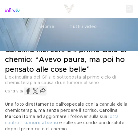
Home
Tutti i video
SALUTE
17 GIUGNO 2021
Carolina Marconi e il primo ciclo di
chemio: “Avevo paura, ma poi ho
pensato alle cose belle”
L'ex inquilina del Gf si è sottoposta al primo ciclo di
chemioterapia a causa di un tumore al seno
Condividi:
Una foto direttamente dall'ospedale con la cannula della 
chemioterapia, ma senza perdere il sorriso. 
Carolina 
Marconi
 torna ad aggiornare i follower sulla sua 
lotta 
contro il 
tumore al seno
 e sulle sue condizioni di salute 
dopo il primo ciclo di chemio.