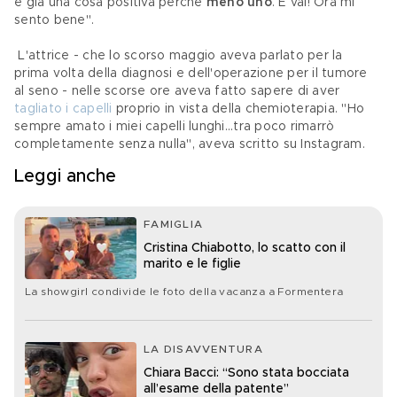
è già una cosa positiva perché
 meno uno
. E vai! Ora mi 
sento bene".
 L'attrice - che lo scorso maggio aveva parlato per la 
prima volta della diagnosi e dell'operazione per il tumore 
al seno - nelle scorse ore aveva fatto sapere di aver 
tagliato i capelli
 proprio in vista della chemioterapia. "Ho 
sempre amato i miei capelli lunghi...tra poco rimarrò 
completamente senza nulla", aveva scritto su Instagram.
Leggi anche
FAMIGLIA
Cristina Chiabotto, lo scatto con il
marito e le figlie
La showgirl condivide le foto della vacanza a Formentera
LA DISAVVENTURA
Chiara Bacci: “Sono stata bocciata
all’esame della patente”