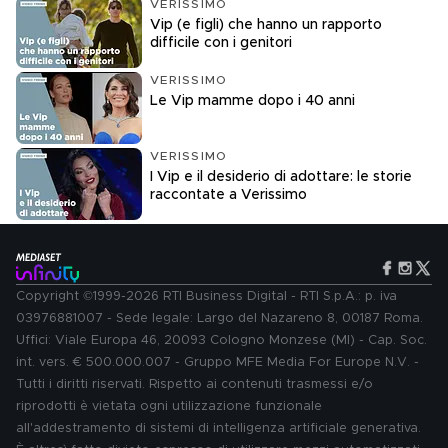
VERISSIMO
Vip (e figli) che hanno un rapporto
difficile con i genitori
VERISSIMO
Le Vip mamme dopo i 40 anni
VERISSIMO
I Vip e il desiderio di adottare: le storie
raccontate a Verissimo
Copyright ©1999-2026 RTI Business Digital - RTI S.p.A.: p. iva
03976881007 - Sede legale: Largo del Nazareno 8, 00187 Roma.
Uffici: Viale Europa 46, 20093 Cologno Monzese (MI) - Cap. Soc.
int. vers. € 500.000.007 - Gruppo MFE Media For Europe N.V. -
Tutti i diritti riservati. Rispetto ai contenuti trasmessi e/o
riprodotti è vietata ogni utilizzazione funzionale
all'addestramento di sistemi di intelligenza artificiale generativa.