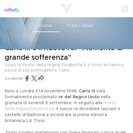
Home
Tutti i video
ROYALS
09 SETTEMBRE 2022
Carlo III è il nuovo re: “Momento di
grande sofferenza"
Dopo la morte della regina Elisabetta II, il trono britannico
passa al suo primogenito, Carlo
Condividi:
Nato a Londra il 14 novembre 1948, 
Carlo III
 sarà 
formalmente proclamato
 re del Regno Unito
 nella 
giornata di venerdì 9 settembre. In seguito alla 
morte 
della regina Elisabetta II
, il nuovo re dovrebbe lasciare il 
castello di Balmoral e incontrare la prima ministra 
britannica Liz Truss.
 Dopo il primo matrimonio con Diana Spencer, con la quale 