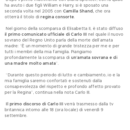
ha avuto i due figli William e Harry, si è sposato una 
seconda volta nel 2005 con 
Camilla Shand, 
che ora 
otterrà il titolo di 
regina consorte
.
 Nel giorno della scomparsa di Elisabetta II, è stato diffuso 
il primo comunicato ufficiale di Carlo III
 nel quale il nuovo 
sovrano del Regno Unito parla della morte dell’amata 
madre: “È un momento di grande tristezza per me e per 
tutti i membri della mia famiglia. Piangiamo 
profondamente la scomparsa di 
un’amata sovrana e di 
una madre molto amata
”.
 “Durante questo periodo di lutto e cambiamento, io e la 
mia famiglia saremo confortati e sostenuti dalla 
consapevolezza del rispetto e profondo affetto provato 
per la Regina”, continua nella nota Carlo III.
Il primo discorso di Carlo III
 verrà trasmesso dalla tv 
britannica intorno alle 18 (ora locale) di venerdì 9 
settembre.