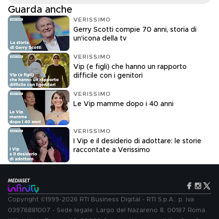
Guarda anche
VERISSIMO
Gerry Scotti compie 70 anni, storia di
un'icona della tv
VERISSIMO
Vip (e figli) che hanno un rapporto
difficile con i genitori
VERISSIMO
Le Vip mamme dopo i 40 anni
VERISSIMO
I Vip e il desiderio di adottare: le storie
raccontate a Verissimo
Copyright ©1999-2026 RTI Business Digital - RTI S.p.A.: p. iva
03976881007 - Sede legale: Largo del Nazareno 8, 00187 Roma.