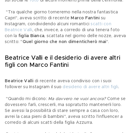
sui social le 
foto
 di alcuni momenti prima della cerimonia.
 "Tra qualche giorno torneremo nella nostra fantastica 
Capri", aveva scritto di recente 
Marco Fantini 
su 
Instagram, condividendo alcuni romantici 
scatti con 
Beatrice Valli
, che, invece, a corredo di una tenera foto 
con la 
figlia
Bianca
, scattata nel giorno delle nozze, aveva 
scritto: "
Quel giorno che non dimenticherò mai
".
​Beatrice Valli e il desiderio di avere altri 
figli con Marco Fantini
Beatrice Valli
 di recente aveva condiviso con i suoi 
follower su Instagram il suo 
desiderio di avere altri figli
.
 "Quando mi dicono: 
Ma davvero ne vuoi ancora?
 Come se 
dovessero farli, crescerli, ma sopratutto mantenerli loro. 
Se avessi la possibilità di stare sempre a casa con loro, 
avrei la casa pieni di bambini", aveva scritto l'influencer a 
corredo di alcuni scatti della figlia Azzurra.