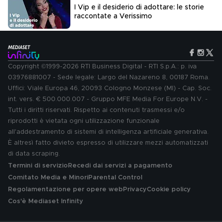
I Vip e il desiderio di adottare: le storie
raccontate a Verissimo
Copyright ©1999-2026 RTI Business Digital - RTI S.p.A.: p. iva
03976881007 - Sede legale: Largo del Nazareno 8, 00187 Roma.
Uffici: Viale Europa 46, 20093 Cologno Monzese (MI) - Cap. Soc.
int. vers. € 500.000.007 - Gruppo MFE Media For Europe N.V. -
Tutti i diritti riservati. Rispetto ai contenuti trasmessi e/o
riprodotti è vietata ogni utilizzazione funzionale
all'addestramento di sistemi di intelligenza artificiale generativa.
È altresì fatto divieto espresso di utilizzare mezzi automatizzati
di data scraping.
Termini di servizio
Recedi dai servizi a pagamento
Comitato Media e Minori
Parental Control
Regolamentazione per opere web
Privacy
Cookie policy
Cos'è Mediaset Infinity