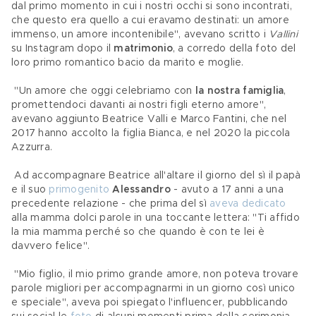
dal primo momento in cui i nostri occhi si sono incontrati, 
che questo era quello a cui eravamo destinati: un amore 
immenso, un amore incontenibile", avevano scritto i 
Vallini 
su Instagram dopo il 
matrimonio
, a corredo della foto del 
loro primo romantico bacio da marito e moglie.  
 "Un amore che oggi celebriamo con 
la nostra famiglia
, 
promettendoci davanti ai nostri figli eterno amore", 
avevano aggiunto Beatrice Valli e Marco Fantini, che nel 
2017 hanno accolto la figlia Bianca, e nel 2020 la piccola 
Azzurra.
 Ad accompagnare Beatrice all'altare il giorno del sì il papà 
e il suo 
primogenito
Alessandro 
- avuto a 17 anni a una 
precedente relazione - che prima del sì 
aveva dedicato
alla mamma dolci parole in una toccante lettera: "Ti affido 
la mia mamma perché so che quando è con te lei è 
davvero felice".
 "Mio figlio, il mio primo grande amore, non poteva trovare 
parole migliori per accompagnarmi in un giorno così unico 
e speciale", aveva poi spiegato l'influencer, pubblicando 