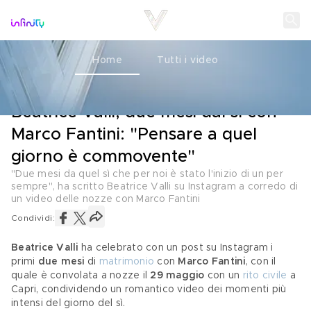
Home
Tutti i video
AMORE
29 LUGLIO 2022
Beatrice Valli, due mesi dal sì con
Marco Fantini: "Pensare a quel
giorno è commovente"
"Due mesi da quel sì che per noi è stato l'inizio di un per
sempre", ha scritto Beatrice Valli su Instagram a corredo di
un video delle nozze con Marco Fantini
Condividi:
Beatrice Valli
 ha celebrato con un post su Instagram i 
primi
 due mesi
 di 
matrimonio
 con 
Marco Fantini
, con il 
quale è convolata a nozze il 
29 maggio
 con un 
rito civile
 a 
Capri, condividendo un romantico video dei momenti più 
intensi del giorno del sì.