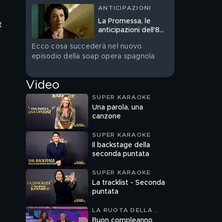
ANTICIPAZIONI
La Promessa, le
t 
anticipazioni dell'8
agosto in prima
Ecco cosa succederà nel nuovo
serata
episodio della soap opera spagnola
Video
SUPER KARAOKE
Una parola, una
canzone
SUPER KARAOKE
Il backstage della
seconda puntata
SUPER KARAOKE
La tracklist - Seconda
puntata
LA RUOTA DELLA
FORTUNA
Buon compleanno