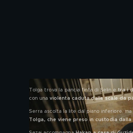
Tolga trova la pancia finta di Selin e
 tra i
con una 
violenta caduta dalle scale da pa
Serra ascolta la lite
dal piano inferiore, ma 
Tolga, che viene preso in custodia dalla 
Sezai accompagna 
Hakan a casa di Guzid