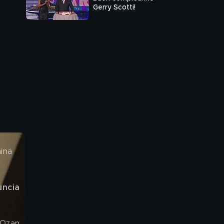
Gerry Scotti!
ina 
ncia 
 Ozan 