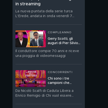
in streaming
La nuova puntata della serie turca
L'Erede, andata in onda venerdì 7
agosto, è su Mediaset Infinity
COMPLEANNO
Gerry Scotti, gli
auguri di Pier Silvio
Berlusconi a La
Il conduttore compie 70 anni e riceve
Ruota della Fortuna:
una pioggia di videomessaggi
"Sei un mito"
CONCORRENTI
Chi sono i tre
campioni che
giocano a La Ruota
Da Nicolò Scalfi di Caduta Libera a
della Fortuna
Enrico Remigio di Chi vuol essere
 
milionario?, fino allo storico Ferdinando
Sallustio di Passaparola