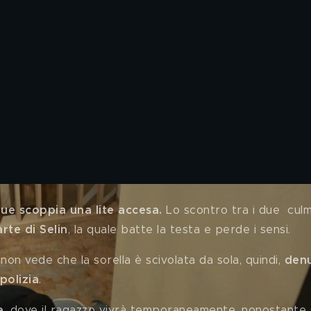
 due scoppia una lite accesa. 
Lo scontro tra i due  culm
rte di Selin
, la quale batte la testa e perde i sensi. 
non vede che la sorella è scivolata da sola, quindi, 
denu
polizia
. 
e
, dove il ragazzo vivrà temporaneamente, nonostante