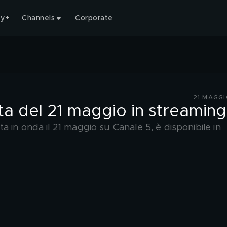
ty+
Channels
Corporate
21 MAGGI
ta del 21 maggio in streaming
 in onda il 21 maggio su Canale 5, è disponibile in