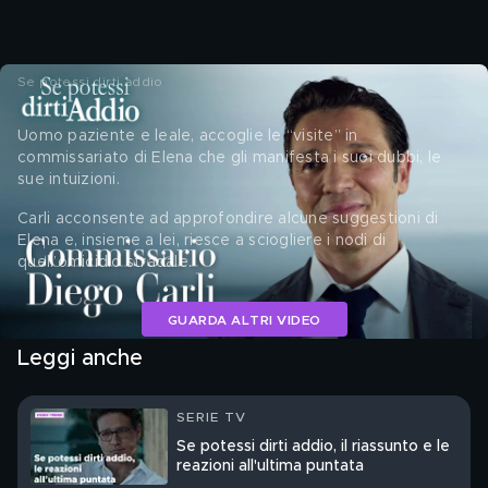
Se potessi dirti addio
Uomo paziente e leale, accoglie le “visite” in 
commissariato di Elena che gli manifesta i suoi dubbi, le 
sue intuizioni. 
Carli acconsente ad approfondire alcune suggestioni di 
Elena e, insieme a lei, riesce a sciogliere i nodi di 
quell’omicidio stradale.
GUARDA ALTRI VIDEO
Leggi anche
SERIE TV
Se potessi dirti addio, il riassunto e le
reazioni all'ultima puntata