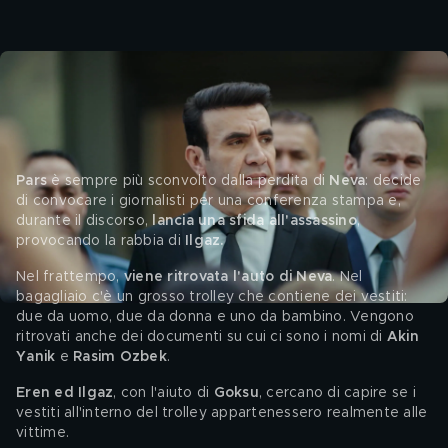
Segreti di famiglia 2: la trama del 24 
giugno
Pars 
è sempre più sconvolto dalla perdita di 
Neva
: decide 
di convocare i giornalisti per una conferenza stampa e, 
durante il discorso, 
lancia una sfida all'assassino
, 
provocando la rabbia di
 Ilgaz.
Nel frattempo, 
viene ritrovata l'auto di Neva
. Nel 
bagagliaio c'è un grosso trolley che contiene dei vestiti: 
due da uomo, due da donna e uno da bambino. Vengono 
ritrovati anche dei documenti su cui ci sono i nomi di 
Akin 
Yanik
 e 
Rasim Ozbek
. 
Eren ed Ilgaz
, con l'aiuto di 
Goksu
, cercano di capire se i 
vestiti all'interno del trolley appartenessero realmente alle 
vittime.