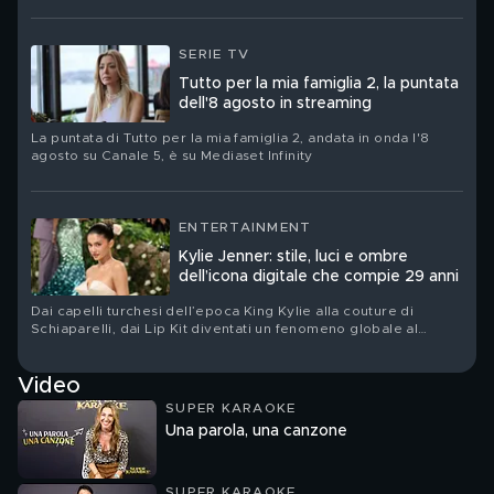
SERIE TV
Tutto per la mia famiglia 2, la puntata
dell'8 agosto in streaming
La puntata di Tutto per la mia famiglia 2, andata in onda l'8
agosto su Canale 5, è su Mediaset Infinity
ENTERTAINMENT
Kylie Jenner: stile, luci e ombre
dell’icona digitale che compie 29 anni
Dai capelli turchesi dell’epoca King Kylie alla couture di
Schiaparelli, dai Lip Kit diventati un fenomeno globale al
nuovo corso del suo brand Khy: Kylie Jenner festeggia il suo
compleanno. Ritratto di una star che ha trasformato la propria
Video
immagine in un linguaggio, un’impresa e un territorio di
contraddizioni
SUPER KARAOKE
Una parola, una canzone
SUPER KARAOKE