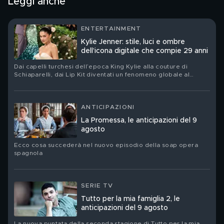
Leggi anche
ENTERTAINMENT
Kylie Jenner: stile, luci e ombre
dell’icona digitale che compie 29 anni
Dai capelli turchesi dell’epoca King Kylie alla couture di
Schiaparelli, dai Lip Kit diventati un fenomeno globale al
nuovo corso del suo brand Khy: Kylie Jenner festeggia il suo
compleanno. Ritratto di una star che ha trasformato la propria
immagine in un linguaggio, un’impresa e un territorio di
contraddizioni
ANTICIPAZIONI
La Promessa, le anticipazioni del 9
agosto
Ecco cosa succederà nel nuovo episodio della soap opera
spagnola
SERIE TV
Tutto per la mia famiglia 2, le
anticipazioni del 9 agosto
La nuova puntata della seconda stagione di Tutto per la mia