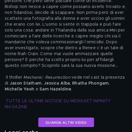
persone, che però deve passare come un incidente. 
Bishop non riesce a capire come possano averlo trovato e, 
non fidandosi, decide di scappare. Non prima però di aver 
scattato una fotografia alla donna e aver ucciso gli uomini 
che erano con lei. L'uomo si sente in trappola e può fare 
solo una cosa: andare in Thailandia dalla sua amica Mei per 
cominciare a fare delle ricerche e capire meglio chi sia il 
mandante che voleva commissionargli l’omicidio. Dopo 
aver investigato, scopre che dietro a Renee c’è un tale di 
nome Riah Crain. Come mai vuole ammazzare quelle 
persone? E perché ha scelto proprio lui per affidargli 
questo compito? Scoprirlo sarà la sua nuova missione…
 Il thriller 
Mechanic: Resurrection 
vede nel cast la presenza 
di 
Jason Statham
, 
Jessica Alba
, 
Rhatha Phongam
, 
Michelle Yeoh
 e 
Sam Hazeldine
.
TUTTE LE ULTIME NOTIZIE SU MEDIASET INFINITY 
MAGAZINE
GUARDA ALTRI VIDEO