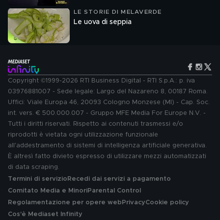
LE STORIE DI MELAVERDE
Le uova di seppia
Copyright ©1999-2026 RTI Business Digital - RTI S.p.A.: p. iva
03976881007 - Sede legale: Largo del Nazareno 8, 00187 Roma.
Uffici: Viale Europa 46, 20093 Cologno Monzese (MI) - Cap. Soc.
int. vers. € 500.000.007 - Gruppo MFE Media For Europe N.V. -
Tutti i diritti riservati. Rispetto ai contenuti trasmessi e/o
riprodotti è vietata ogni utilizzazione funzionale
all'addestramento di sistemi di intelligenza artificiale generativa.
È altresì fatto divieto espresso di utilizzare mezzi automatizzati
di data scraping.
Termini di servizio
Recedi dai servizi a pagamento
Comitato Media e Minori
Parental Control
Regolamentazione per opere web
Privacy
Cookie policy
Cos'è Mediaset Infinity