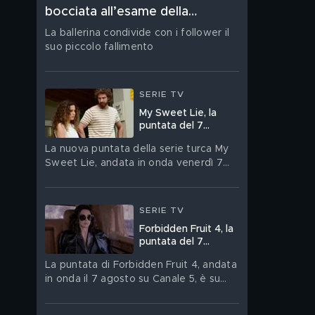
bocciata all’esame della
patente”
La ballerina condivide con i follower il
suo piccolo fallimento
SERIE TV
My Sweet Lie, la
puntata del 7
agosto in streaming
La nuova puntata della serie turca My
Sweet Lie, andata in onda venerdì 7
agosto, è su Mediaset Infinity
SERIE TV
Forbidden Fruit 4, la
puntata del 7
agosto in streaming
La puntata di Forbidden Fruit 4, andata
in onda il 7 agosto su Canale 5, è su
Mediaset Infinity