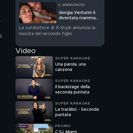
L'ANNUNCIO
Giorgia Venturini è
diventata mamma
. 
bis
La conduttrice di X-Style annuncia la
nascita del secondo figlio
i
. 
 
Video
SUPER KARAOKE
Una parola, una
canzone
SUPER KARAOKE
Il backstage della
seconda puntata
SUPER KARAOKE
La tracklist - Seconda
puntata
PROMO
C.S.I. Miami