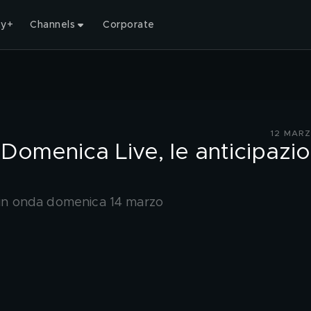
ty+
Channels
Corporate
12 MAR
 Domenica Live, le anticipazio
a in onda domenica 14 marzo