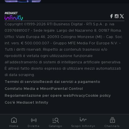
Copyright ©1999-2026 RTI Business Digital - RTI S.p.A.: p. iva
03976881007 - Sede legale: Largo del Nazareno 8, 00187 Roma.
Uffici: Viale Europa 46, 20093 Cologno Monzese (MI) - Cap. Soc.
int. vers. € 500.000.007 - Gruppo MFE Media For Europe N.V. -
Tutti i diritti riservati. Rispetto ai contenuti trasmessi e/o
riprodotti è vietata ogni utilizzazione funzionale
all'addestramento di sistemi di intelligenza artificiale generativa.
È altresì fatto divieto espresso di utilizzare mezzi automatizzati
di data scraping.
Termini di servizio
Recedi dai servizi a pagamento
Comitato Media e Minori
Parental Control
Regolamentazione per opere web
Privacy
Cookie policy
Cos'è Mediaset Infinity
Home
Dirette
Catalogo
Scopri Infinity+
Channels