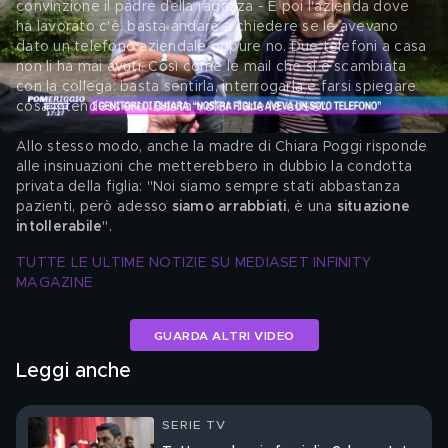
convinzione il padre della ragazza - E poi l'azienda dove 
ha lavorato c'è, basta andare a chiedere se le avevano 
dato un telefono aziendale oppure no. Due telefoni a casa 
non li ha mai avuti. Così come le mail che si è scambiata 
con la collega: basta sentirla, interrogarla e farsi spiegare 
cosa intendessero. Basta voler fare le cose".
Allo stesso modo, anche la madre di Chiara Poggi risponde 
alle insinuazioni che metterebbero in dubbio la condotta 
privata della figlia: "Noi siamo sempre stati abbastanza 
pazienti, però adesso 
siamo arrabbiati
, è una 
situazione 
intollerabile
".
TUTTE LE ULTIME NOTIZIE SU MEDIASET INFINITY 
MAGAZINE
GUARDA ALTRI VIDEO
Leggi anche
SERIE TV