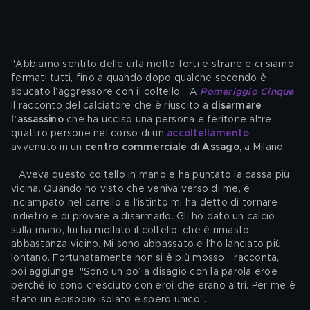
"Abbiamo sentito delle urla molto forti e strane e ci siamo 
fermati tutti, fino a quando dopo qualche secondo è 
sbucato l’aggressore con il coltello". A 
Pomeriggio Cinque
il racconto del calciatore che è riuscito a 
disarmare 
l'assassino
 che ha ucciso una persona e feritone altre 
quattro persone nel corso di un 
accoltellamento
avvenuto in un 
centro commerciale di Assago
, a Milano.
 "Aveva questo coltello in mano e ha puntato la cassa più 
vicina. Quando ho visto che veniva verso di me, è 
inciampato nel carrello e l’istinto mi ha detto di tornare 
indietro e di provare a disarmarlo. Gli ho dato un calcio 
sulla mano, lui ha mollato il coltello, che è rimasto 
abbastanza vicino. Mi sono abbassato e l’ho lanciato più 
lontano. Fortunatamente non si è più mosso", racconta, 
poi aggiunge: "Sono un po’ a disagio con la parola eroe 
perché io sono cresciuto con eroi che erano altri. Per me è 
stato un episodio isolato e spero unico".