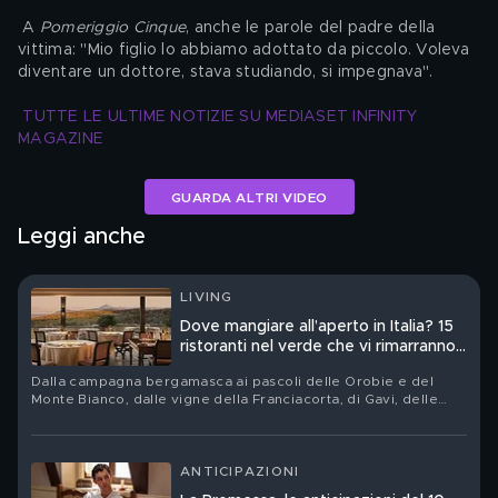
 A 
Pomeriggio Cinque
, anche le parole del padre della 
vittima: "Mio figlio lo abbiamo adottato da piccolo. Voleva 
diventare un dottore, stava studiando, si impegnava".
TUTTE LE ULTIME NOTIZIE SU MEDIASET INFINITY 
MAGAZINE
GUARDA ALTRI VIDEO
Leggi anche
LIVING
Dove mangiare all’aperto in Italia? 15
ristoranti nel verde che vi rimarranno
nel cuore
Dalla campagna bergamasca ai pascoli delle Orobie e del
Monte Bianco, dalle vigne della Franciacorta, di Gavi, delle
Langhe e della Toscana fino alla vegetazione vulcanica delle
Eolie: quindici tavole nelle quali orti, boschi, allevamenti e
filari non sono soltanto una cornice
ANTICIPAZIONI