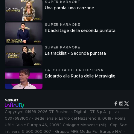
SUPER KARAOKE
Una parola, una canzone
SUPER KARAOKE
Il backstage della seconda puntata
SUPER KARAOKE
La tracklist - Seconda puntata
LA RUOTA DELLA FORTUNA
Edoardo alla Ruota delle Meraviglie
Copyright ©1999-2026 RTI Business Digital - RTI S.p.A.: p. iva
03976881007 - Sede legale: Largo del Nazareno 8, 00187 Roma.
Uffici: Viale Europa 46, 20093 Cologno Monzese (MI) - Cap. Soc.
int. vers. € 500.000.007 - Gruppo MFE Media For Europe N.V. -