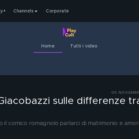
ty+
Channels
Corporate
Home
Tutti i video
05 NOVEMBR
iacobazzi sulle differenze tr
mo il comico romagnolo parlarci di matrimonio e amo