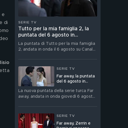
 e 
e di 
SERIE TV
Tutto per la mia famiglia 2, la
uomo 
puntata del 6 agosto in
ideo 
streaming
La puntata di Tutto per la mia famiglia
2, andata in onda il 6 agosto su Canale
5, è su Mediaset Infinity
isio
SERIE TV
etta 
Far away, la puntata
del 6 agosto in
streaming
La nuova puntata della serie turca Far
away, andata in onda giovedì 6 agosto,
è su Mediaset Infinity
SERIE TV
Far away, Zerrin e