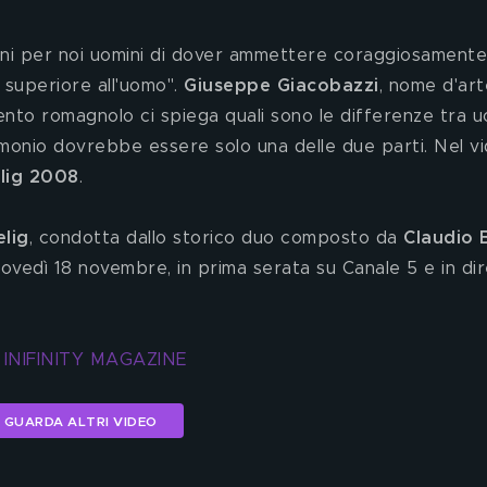
nni per noi uomini di dover ammettere coraggiosamente
superiore all'uomo". 
Giuseppe Giacobazzi
, nome d'art
cento romagnolo ci spiega quali sono le differenze tra 
monio dovrebbe essere solo una delle due parti. Nel v
lig 2008
.
elig
, condotta dallo storico duo composto da 
Claudio B
iovedì 18 novembre, in prima serata su Canale 5 e in dir
 INIFINITY MAGAZINE
GUARDA ALTRI VIDEO