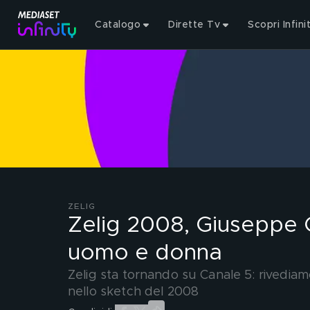
Catalogo
Dirette Tv
Scopri Infini
ZELIG
Zelig 2008, Giuseppe G
uomo e donna
Zelig sta tornando su Canale 5: rivedia
nello sketch del 2008