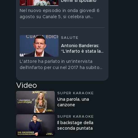
Demir si sposano
Nel nuovo episodio in onda giovedì 6
agosto su Canale 5, si celebra un
matrimonio molto discusso
SALUTE
Antonio Banderas:
“L’infarto è stata la
cosa migliore che mi
L'attore ha parlato in un'intervista
sia mai capitata nella
dell'infarto per cui nel 2017 ha subito
vita”
un'operazione
Video
SUPER KARAOKE
Una parola, una
canzone
SUPER KARAOKE
Il backstage della
seconda puntata