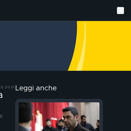
Leggi anche
E 2021
a
re