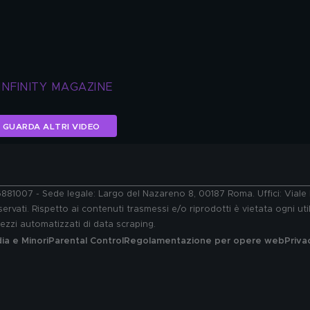
INFINITY MAGAZINE
GUARDA ALTRI VIDEO
76881007 - Sede legale: Largo del Nazareno 8, 00187 Roma. Uffici: Vial
ervati. Rispetto ai contenuti trasmessi e/o riprodotti è vietata ogni uti
 mezzi automatizzati di data scraping.
a e Minori
Parental Control
Regolamentazione per opere web
Priva