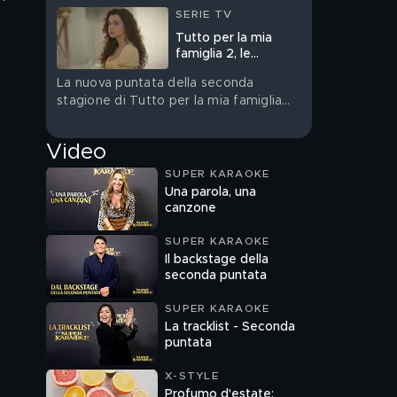
SERIE TV
Tutto per la mia
famiglia 2, le
anticipazioni del 7
La nuova puntata della seconda
agosto
stagione di Tutto per la mia famiglia
andrà in onda venerdì 7 agosto su
Canale 5
Video
SUPER KARAOKE
Una parola, una
canzone
SUPER KARAOKE
Il backstage della
seconda puntata
SUPER KARAOKE
La tracklist - Seconda
puntata
X-STYLE
Profumo d'estate: