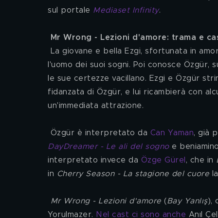
sul portale 
Mediaset Infinity
.
Mr Wrong - Lezioni d'amore: trama e ca
 La giovane e bella Ezgi, sfortunata in amore, ha perso le speranze di poter incontrare il suo Mr. Right, 
l'uomo dei suoi sogni. Poi conosce Özgür, su
le sue certezze vacillano. Ezgi e Özgür str
fidanzata di Özgür, e lui ricambierà con al
un'immediata attrazione.
 Özgür è interpretato da 
Can Yaman
, già 
DayDreamer - Le ali del sogno
 e beniamino
interpretato invece da 
Özge Gürel
, che in 
in 
Cherry Season - La stagione del cuore
 l
Mr Wrong - Lezioni d'amore
 (
Bay Yanlış
),
Yorulmazer. 
Nel cast ci sono anche
 Anıl Çe