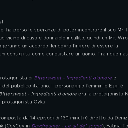
st
o vicino di casa e donnaiolo incallito, quindi un Mr. Wro
ingeranno un accordo: lei dovrà fingere di essere la 
cuni consigli su come conquistare un uomo. Tra i due na
protagonista di 
Bittersweet - Ingredienti d'amore
 e 
 del pubblico italiano. Il personaggio femminile Ezgi è 
Bittersweet - Ingredienti d'amore
 era la protagonista N
a protagonista Öykü.
 composta da 14 episodi di 130 minuti,è diretto da Deniz
lik (CeyCey in 
Daydreamer - Le ali del sogno
), Fatma T