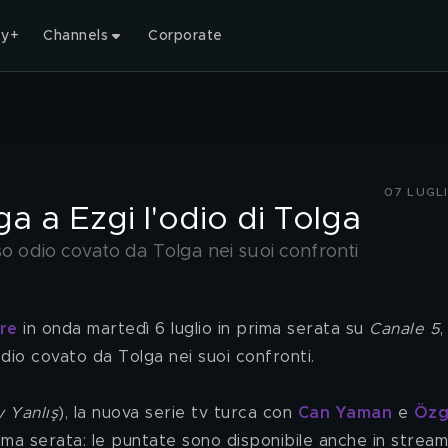
ty+
Channels
Corporate
07 LUGL
 a Ezgi l'odio di Tolga
so odio covato da Tolga nei suoi confronti
re
 in onda martedì 6 luglio in prima serata su 
Canale 5
,
odio covato da Tolga nei suoi confronti.
 Yanlış
), la nuova serie tv turca con 
Can Yaman
 e 
Özg
ima serata: le puntate sono disponibile anche in stream