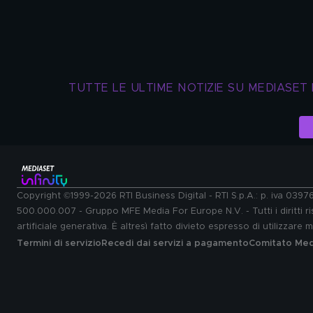
TUTTE LE ULTIME NOTIZIE SU MEDIASET 
Copyright ©1999-2026 RTI Business Digital - RTI S.p.A.: p. iva 039
500.000.007 - Gruppo MFE Media For Europe N.V. - Tutti i diritti ris
artificiale generativa. È altresì fatto divieto espresso di utilizzare
Termini di servizio
Recedi dai servizi a pagamento
Comitato Medi