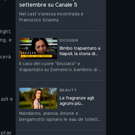
settembre su Canale 5
Nel cast Vanessa Incontrada e
Francesco Scianna
ng, e 
DOSSIER
Bimbo trapiantato a
Napoli, la storia di
scerà 
Domenico e del
Il caso del cuore "bruciato" e
"cuore bruciato"
trapiantato su Domenico, bambino di 2
anni, all'ospedale Monaldi di Napoli
BEAUTY
Le fragranze agli
azli e 
agrumi più
sorprendenti per
Mandarino, arancia, limone e
questa estate
bergamotto ispirano le eau de toilette
 
perfette per le vacanze
optas 