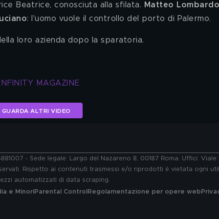
ce Beatrice, conosciuta alla sfilata. 
Matteo Lombardo
Luciano
: l'uomo vuole il controllo del porto di Palermo.
ella loro azienda dopo la sparatoria.
INFINITY MAGAZINE
GUARDA ALTRI VIDEO
76881007 - Sede legale: Largo del Nazareno 8, 00187 Roma. Uffici: Vial
ervati. Rispetto ai contenuti trasmessi e/o riprodotti è vietata ogni uti
 mezzi automatizzati di data scraping.
a e Minori
Parental Control
Regolamentazione per opere web
Priva