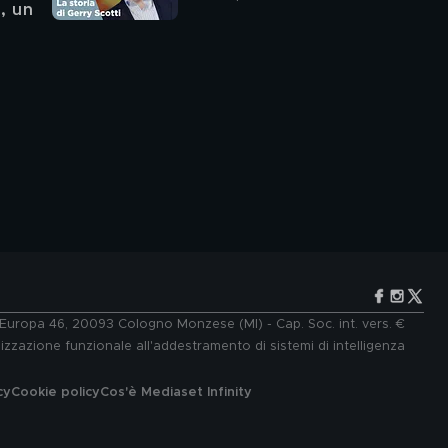
, un 
un'icona della tv
e Europa 46, 20093 Cologno Monzese (MI) - Cap. Soc. int. vers. €
lizzazione funzionale all'addestramento di sistemi di intelligenza
cy
Cookie policy
Cos'è Mediaset Infinity