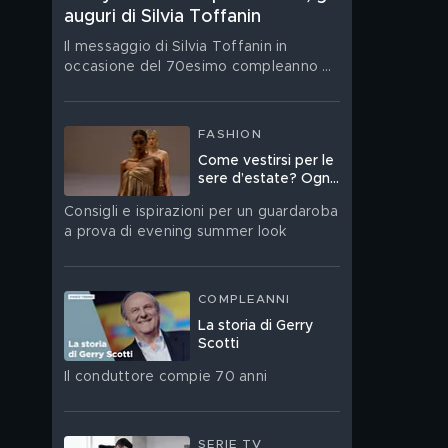
auguri di Silvia Toffanin
Il messaggio di Silvia Toffanin in
occasione del 70esimo compleanno di
Gerry Scotti
FASHION
Come vestirsi per le
sere d’estate? Ogni
occasione ha l’abito
Consigli e ispirazioni per un guardaroba
giusto, ecco quali
a prova di evening summer look
COMPLEANNI
La storia di Gerry
Scotti
Il conduttore compie 70 anni
SERIE TV