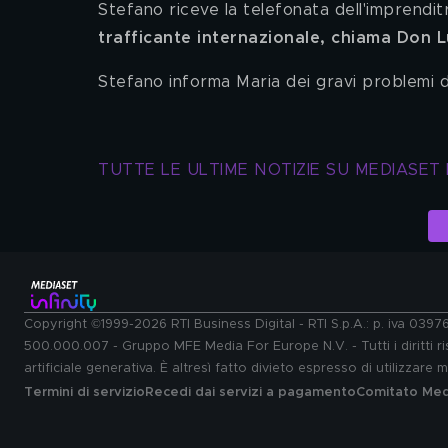
Stefano riceve la telefonata dell'imprenditri
trafficante internazionale, chiama Don 
Stefano informa Maria dei gravi problemi d
TUTTE LE ULTIME NOTIZIE SU MEDIASET 
Copyright ©1999-2026 RTI Business Digital - RTI S.p.A.: p. iva 039
500.000.007 - Gruppo MFE Media For Europe N.V. - Tutti i diritti ris
artificiale generativa. È altresì fatto divieto espresso di utilizzare
Termini di servizio
Recedi dai servizi a pagamento
Comitato Medi