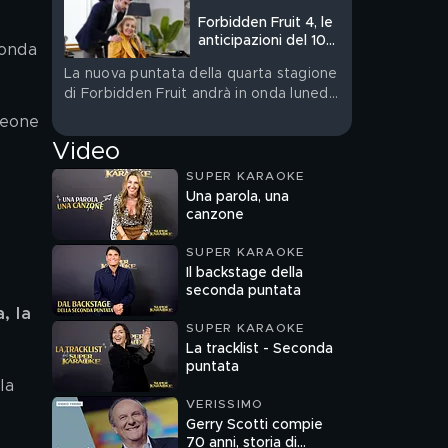
Forbidden Fruit 4, le
anticipazioni del 10
 onda 
agosto
La nuova puntata della quarta stagione
di Forbidden Fruit andrà in onda lunedì
10 agosto su Canale 5
leone 
Video
SUPER KARAOKE
Una parola, una
canzone
SUPER KARAOKE
Il backstage della
seconda puntata
, la 
SUPER KARAOKE
La tracklist - Seconda
puntata
la 
VERISSIMO
Gerry Scotti compie
70 anni, storia di