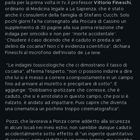
parla per la prima volta in tv, il professor 
Vittorio Fineschi
, 
ordinario di Medicina legale a La Sapienza, che è stato 
anche il consulente della famiglia di Stefano Cucchi. Solo 
pochi giorni fa ha consegnato alla Procura di Cassino un 
supplemento di 33 pagine alla sua prima relazione che 
indaga per omicidio e non per “morte accidentale”. 
“Chiudere il caso dicendo che è caduto in preda a un 
delirio da cocaina? Non c’è evidenza scientifica", dichiara 
Fineschi al microfono dell'inviato de 
Le Iene
.
 "Le indagini tossicologiche che ci dimostrano il tasso di 
cocaina", afferma l'esperto, "non ci possono indurre a dire 
che lui si è messo a correre scompostamente in un campo 
fino ad arrivare al muretto e precipitare di sotto". E 
aggiunge: "Dobbiamo ipotizzare che corresse, che è 
caduto, che si è arrotolato in questo campo, che poi si è 
rialzato, è andato ad impattare. Puoi capire che diventa 
una cinematica un pochino troppo cinematografica".
 Pozzi, che lavorava a Ponza come addetto alla sicurezza 
in alcuni locali nei mesi estivi, non sarebbe dunque caduto 
accidentalmente sotto effetto di "un ingente quantitativo 