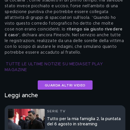
di cocaina”, come stabilito in un primo tempo, ma sarebbe 
stato invece picchiato e ucciso, forse nell’ambito di una 
spedizione punitiva che potrebbe essere collegata 
all’attività di gruppi di spacciatori sull'isola. “Quando ho 
visto questo corredo fotografico ho detto che molte 
cose non erano coincidenti. Io 
ritengo sia giusto rivedere 
il caso
", dichiara ancora Fineschi. Nel servizio anche tutte 
le registrazioni, realizzate da una delle sorelle della vittima
con lo scopo di aiutare le indagini, che simulano quanto 
potrebbe essere accaduto al fratello.
TUTTE LE ULTIME NOTIZIE SU MEDIASET PLAY 
MAGAZINE
GUARDA ALTRI VIDEO
Leggi anche
SERIE TV
Tutto per la mia famiglia 2, la puntata
del 6 agosto in streaming