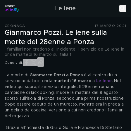
Le Iene
CRONACA
17 MARZO 2021
Gianmarco Pozzi, Le Iene sulla
morte del 28enne a Ponza
I familiari non credono all'incidente: il servizio de Le Iene in
onda martedì 16 marzo su Italia 1
Condividi:
La morte di 
Gianmarco Pozzi a Ponza
 è al centro di un 
servizio andato in onda 
martedì 16 marzo 
a 
Le Iene
. Nel 
video qui sopra, il servizio integrale. Il 28enne romano, 
campione di kick boxing, muore la mattina del 9 agosto 
scorso sull'isola di Ponza, secondo una prima ricostruzione 
dopo essere caduto da un muretto, mentre era in preda a 
un delirio da cocaina, versione a cui non credono i familiari 
del ragazzo.
 Grazie all'inchiesta di Giulio Golia e Francesca Di Stefano 