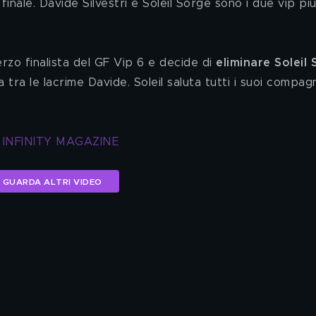
inale. Davide Silvestri e Soleil Sorge sono i due vip più
erzo finalista del GF Vip 6 e decide di 
eliminare Soleil
tra le lacrime Davide. Soleil saluta tutti i suoi compagn
 INFINITY MAGAZINE
GUARDA ALTRI VIDEO