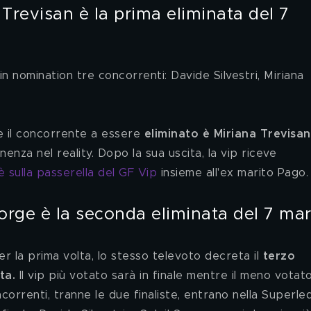
n nomination tre concorrenti: Davide Silvestri, Miriana 
re il concorrente a essere 
eliminato è Miriana Trevisan
za nel reality. Dopo la sua uscita, la vip riceve 
a è sulla passerella del GF Vip
 insieme all'ex marito Pago.
Sorge è la seconda eliminata del 7 ma
er la prima volta,
lo stesso televoto decreta il
 terzo 
ta. 
Il vip più votato sarà in finale mentre il meno votat
correnti, tranne le due finaliste, entrano nella Superle