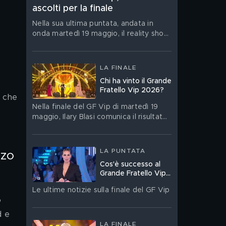
ascolti per la finale
Nella sua ultima puntata, andata in
onda martedì 19 maggio, il reality show
segna il miglior risultato stagionale con
2.444.000 spettatori totali e il 23.13%
di share
LA FINALE
Chi ha vinto il Grande
Fratello Vip 2026?
 
che 
Nella finale del GF Vip di martedì 19
maggio, Ilary Blasi comunica il risultato
dell'ultimo televoto e il nome del
vincitore
LA PUNTATA
rzo 
Cos'è successo al
Grande Fratello Vip
nella finale del 19
Le ultime notizie sulla finale del GF Vip
maggio?
o 
d e 
LA FINALE