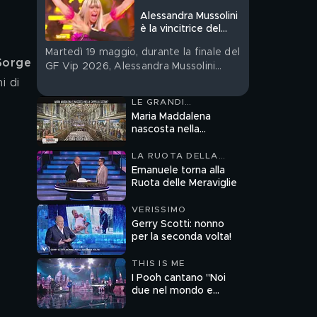
 
Alessandra Mussolini
è la vincitrice del
Grande Fratello
Martedì 19 maggio, durante la finale del
2026
 Sorge
GF Vip 2026, Alessandra Mussolini
diventa la vincitrice di quest'edizione
i di 
del reality
LE GRANDI
DOMANDE DI
Maria Maddalena
FREEDOM
nascosta nella
Cappella Sistina?
LA RUOTA DELLA
FORTUNA
Emanuele torna alla
Ruota delle Meraviglie
VERISSIMO
Gerry Scotti: nonno
per la seconda volta!
THIS IS ME
I Pooh cantano ''Noi
due nel mondo e
nell'anima''