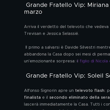
 Grande Fratello Vip: Miriana Trevisan è la prima eliminata del 7 
marzo 
Arriva il verdetto del televoto che vedeva i
Trevisan e Jessica Selassié.
 Il primo a salvarsi è Davide Silvestri ment
abbandona la Casa dopo sei mesi di permanen
un'emozionante sorpresa: i
l figlio di Nicol
 Grande Fratello Vip: Soleil 
Alfonso Signorin apre un
 televoto flash
: p
finalista 
e il 
secondo eliminato della sera
lascerà immediatamente la Casa. Tutti i con