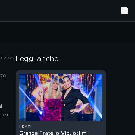
Leggi anche
O 2022
rzo
i
iare 
I DATI
Grande Fratello Vip, ottimi