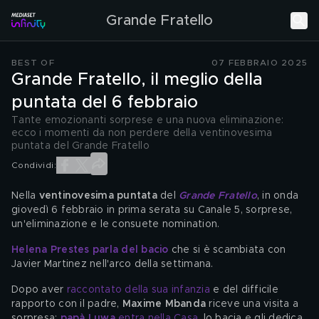
Grande Fratello
BEST OF
07 FEBBRAIO 2025
Grande Fratello, il meglio della
puntata del 6 febbraio
Tante emozionanti sorprese e una nuova eliminazione:
ecco i momenti da non perdere della ventinovesima
puntata del Grande Fratello
Condividi:
Nella 
ventinovesima puntata
 del 
Grande Fratello
, in onda 
giovedì 6 febbraio in prima serata su Canale 5, sorprese, 
un'eliminazione e le consuete nomination.
Helena Prestes parla del bacio
che si è scambiata con 
Javier Martinez nell'arco della settimana.
Dopo aver
 raccontato della sua infanzia 
e del difficile 
rapporto con il padre, 
Maxime Mbanda
 riceve una visita a 
sorpresa: 
papà Luwa
 entra nella Casa
, lo bacia e gli dedica 