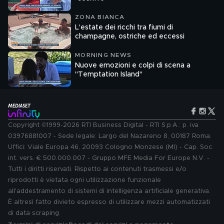
ZONA BIANCA
L'estate dei ricchi tra fiumi di
champagne, ostriche ed eccessi
MORNING NEWS
Nuove emozioni e colpi di scena a
"Temptation Island"
Copyright ©1999-2026 RTI Business Digital - RTI S.p.A.: p. iva
03976881007 - Sede legale: Largo del Nazareno 8, 00187 Roma.
Uffici: Viale Europa 46, 20093 Cologno Monzese (MI) - Cap. Soc.
int. vers. € 500.000.007 - Gruppo MFE Media For Europe N.V. -
Tutti i diritti riservati. Rispetto ai contenuti trasmessi e/o
riprodotti è vietata ogni utilizzazione funzionale
all'addestramento di sistemi di intelligenza artificiale generativa.
È altresì fatto divieto espresso di utilizzare mezzi automatizzati
di data scraping.