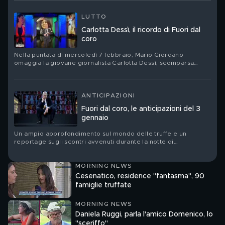
LUTTO
Carlotta Dessì, il ricordo di Fuori dal
coro
Nella puntata di mercoledì 7 febbraio, Mario Giordano
omaggia la giovane giornalista Carlotta Dessì, scomparsa
prematuramente dopo una lunga malattia
ANTICIPAZIONI
Fuori dal coro, le anticipazioni del 3
gennaio
Un ampio approfondimento sul mondo delle truffe e un
reportage sugli scontri avvenuti durante la notte di
Capodanno a Milano nel prossimo appuntamento del
programma condotto da Mario Giordano
MORNING NEWS
Cesenatico, residence "fantasma", 90
famiglie truffate
MORNING NEWS
Daniela Ruggi, parla l'amico Domenico, lo
"sceriffo"