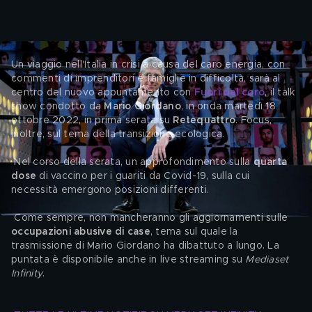
Un viaggio nell'Italia in crisi a causa del caro energia, con 
commenti di imprenditori e famiglie in difficoltà, sarà al 
centro del nuovo appuntamento con
Fuori dal coro
, il talk 
show condotto da 
Mario Giordano
, in onda martedì 18 
ottobre 2022, in prima serata su 
Retequattro
. Focus, 
inoltre, sul tema della transizione ecologica.
 Nel corso della serata, un approfondimento sulla 
quarta 
dose
 di vaccino per i guariti da Covid-19, sulla cui 
necessità emergono posizioni differenti.
 Come sempre, non mancheranno gli aggiornamenti sulle 
occupazioni abusive di case
, tema sul quale la 
trasmissione di Mario Giordano ha dibattuto a lungo. La 
puntata è disponibile anche in live streaming su 
Mediaset 
Infinity
.