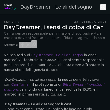
DayDreamer - Le ali del sogno
SERIE TV
23 FEBBRAIO 2021
DayDreamer, i sensi di colpa di Can
Can si sente responsabile per il malore di suo padre Aziz,
che ora deve affrontare la nuova sfida dell'agenzia da solo
Condividi:
Nell'episodio di 
DayDreamer - Le ali del sogno
 in onda 
martedì 23 febbraio su 
Canale 5
, Can si sente responsabile 
per il malore di suo padre Aziz, che ora deve affrontare la 
nuova sfida dell'agenzia da solo.
DayDreamer - Le ali del sogno
, la nuova serie televisiva 
con 
Can Yaman
, il protagonista di 
Bitter Sweet - Ingredienti 
d'amore
, va in onda dal lunedì al venerdì dalle 16.30, e il 
martedì in prima serata, su 
Canale 5
.
DayDreamer - Le ali del sogno: il cast
 Dopo aver conquistato il pubblico italiano nel ruolo 