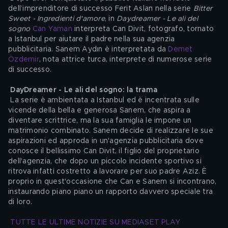
dell’imprenditore di successo Ferit Aslan nella serie 
Bitter 
Sweet - Ingredienti d'amore
, in 
Daydreamer - Le ali del 
sogno
Can Yaman
 interpreta Can Divit, fotografo, tornato 
a Istanbul per aiutare il padre nella sua agenzia 
pubblicitaria. Sanem Aydın è interpretata da 
Demet 
Özdemir
, nota attrice turca, interprete di numerose serie 
di successo.
DayDreamer - Le ali del sogno: la trama
 La serie è ambientata a Istanbul ed è incentrata sulle 
vicende della bella e generosa Sanem, che aspira a 
diventare scrittrice, ma la sua famiglia le impone un 
matrimonio combinato. Sanem decide di realizzare le sue 
aspirazioni ed approda in un'agenzia pubblicitaria dove 
conosce il bellissimo Can Divit, il figlio del proprietario 
dell'agenzia, che dopo un piccolo incidente sportivo si 
ritrova infatti costretto a lavorare per suo padre Aziz. È 
proprio in quest'occasione che Can e Sanem si incontrano, 
instaurando piano piano un rapporto davvero speciale tra 
di loro.
TUTTE LE ULTIME NOTIZIE SU MEDIASET PLAY 