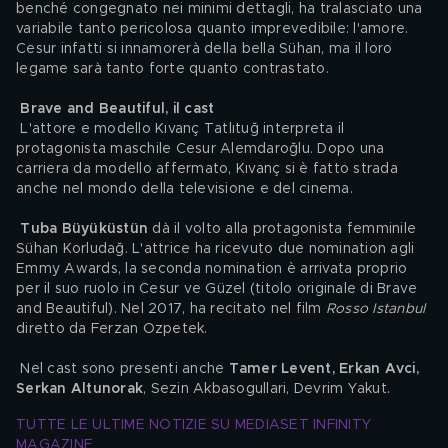
benché congegnato nei minimi dettagli, ha tralasciato una 
variabile tanto pericolosa quanto imprevedibile: l'amore. 
Cesur infatti si innamorerà della bella Sühan, ma il loro 
legame sarà tanto forte quanto contrastato.
Brave and Beautiful, il cast
 L'attore e modello
Kıvanç Tatlıtuğ interpreta il 
protagonista maschile Cesur Alemdaroğlu. Dopo una 
carriera da modello affermato, Kıvanç si è fatto strada 
anche nel mondo della televisione e del cinema.
Tuba Büyüküstün 
dà il volto alla protagonista femminile 
Sühan Korludağ. L'attrice ha ricevuto due nomination agli 
Emmy Awards, la seconda nomination è arrivata proprio 
per il suo ruolo in Cesur ve Güzel (titolo originale di Brave 
and Beautiful). Nel 2017, ha recitato nel film 
Rosso Istanbul
diretto da Ferzan Ozpetek.
 Nel cast sono presenti anche 
Tamer Levent, Erkan Avci, 
Serkan Altunorak
, Sezin Akbasogullari, Devrim Yakut.
TUTTE LE ULTIME NOTIZIE SU MEDIASET INFINITY 
MAGAZINE