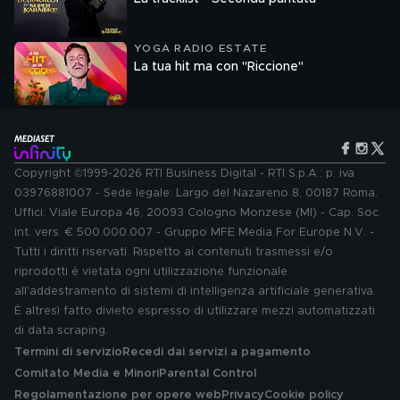
YOGA RADIO ESTATE
La tua hit ma con "Riccione"
Copyright ©1999-2026 RTI Business Digital - RTI S.p.A.: p. iva
03976881007 - Sede legale: Largo del Nazareno 8, 00187 Roma.
Uffici: Viale Europa 46, 20093 Cologno Monzese (MI) - Cap. Soc.
int. vers. € 500.000.007 - Gruppo MFE Media For Europe N.V. -
Tutti i diritti riservati. Rispetto ai contenuti trasmessi e/o
riprodotti è vietata ogni utilizzazione funzionale
all'addestramento di sistemi di intelligenza artificiale generativa.
È altresì fatto divieto espresso di utilizzare mezzi automatizzati
di data scraping.
Termini di servizio
Recedi dai servizi a pagamento
Comitato Media e Minori
Parental Control
Regolamentazione per opere web
Privacy
Cookie policy