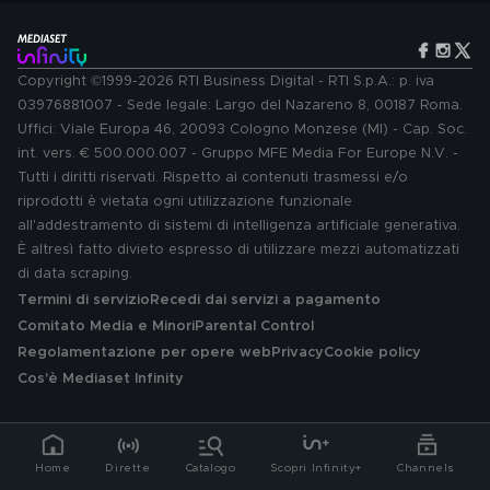
Copyright ©1999-2026 RTI Business Digital - RTI S.p.A.: p. iva
03976881007 - Sede legale: Largo del Nazareno 8, 00187 Roma.
Uffici: Viale Europa 46, 20093 Cologno Monzese (MI) - Cap. Soc.
int. vers. € 500.000.007 - Gruppo MFE Media For Europe N.V. -
Tutti i diritti riservati. Rispetto ai contenuti trasmessi e/o
riprodotti è vietata ogni utilizzazione funzionale
all'addestramento di sistemi di intelligenza artificiale generativa.
È altresì fatto divieto espresso di utilizzare mezzi automatizzati
di data scraping.
Termini di servizio
Recedi dai servizi a pagamento
Comitato Media e Minori
Parental Control
Regolamentazione per opere web
Privacy
Cookie policy
Cos'è Mediaset Infinity
Home
Dirette
Catalogo
Scopri Infinity+
Channels