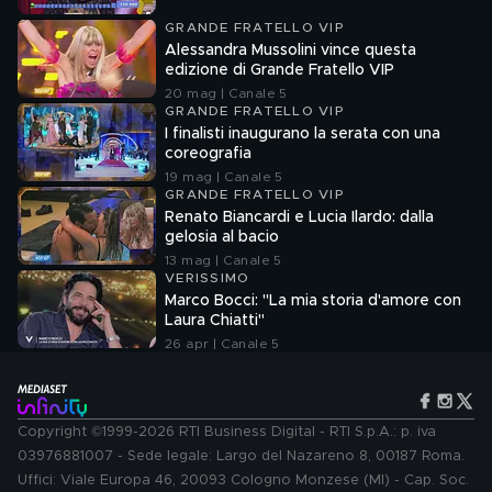
GRANDE FRATELLO VIP
Alessandra Mussolini vince questa
edizione di Grande Fratello VIP
20 mag | Canale 5
GRANDE FRATELLO VIP
I finalisti inaugurano la serata con una
coreografia
19 mag | Canale 5
GRANDE FRATELLO VIP
Renato Biancardi e Lucia Ilardo: dalla
gelosia al bacio
13 mag | Canale 5
VERISSIMO
Marco Bocci: "La mia storia d'amore con
Laura Chiatti"
26 apr | Canale 5
Copyright ©1999-2026 RTI Business Digital - RTI S.p.A.: p. iva
03976881007 - Sede legale: Largo del Nazareno 8, 00187 Roma.
Uffici: Viale Europa 46, 20093 Cologno Monzese (MI) - Cap. Soc.