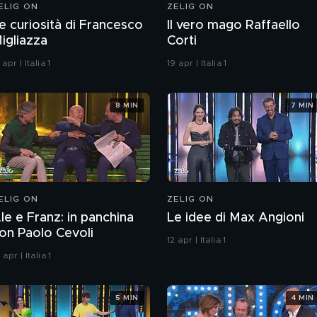
ELIG ON
ZELIG ON
e curiosità di Francesco
Il vero mago Raffaello
igliazza
Corti
 apr | Italia 1
19 apr | Italia 1
8 MIN
7 MIN
ELIG ON
ZELIG ON
le e Franz: in panchina
Le idee di Max Angioni
on Paolo Cevoli
12 apr | Italia 1
 apr | Italia 1
5 MIN
4 MIN