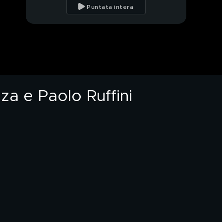
Francesco Migliazza
Puntata intera
nel backstage
In panchina con Ale,
Franz, Francesco
Migliazza e Paolo
Ruffini
Il guru Aurus e i chakra
za e Paolo Ruffini
PROSSIMO VIDEO
I nuovi e geniali
brevetti di Federica
Ferrero
Il primo backstage di
Nemo
Una nuova magia con
Raffaello Corti
Virgigno e il litigio con
il vicino di casa