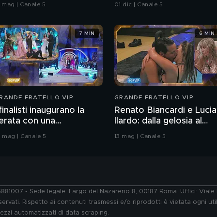
7 mag | Canale 5
01 dic | Canale 5
7 MIN
6 MIN
RANDE FRATELLO VIP
GRANDE FRATELLO VIP
 finalisti inaugurano la
Renato Biancardi e Lucia
erata con una
Ilardo: dalla gelosia al
oreografia
bacio
9 mag | Canale 5
13 mag | Canale 5
76881007 - Sede legale: Largo del Nazareno 8, 00187 Roma. Uffici: Vial
ervati. Rispetto ai contenuti trasmessi e/o riprodotti è vietata ogni uti
 mezzi automatizzati di data scraping.