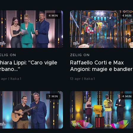
4 MIN
4 MIN
ELIG ON
ZELIG ON
hiara Lippi: "Caro vigile
Raffaello Corti e Max
rbano..."
Angioni: magie e bandie
 apr | Italia 1
13 apr | Italia 1
7 MIN
4 MIN