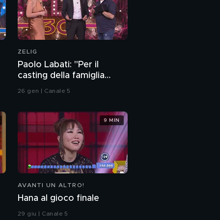
Davide Paniate e il
Dottor Sereno: i
consigli per mangiare
sano
Giovanni D'Angella e la
spesa in famiglia
ZELIG
Paolo Labati: "Per il
casting della famiglia
Chiara Lippi e il Dottor
Addams?"
Sereno: "Caro Aldo..."
26 gen | Canale 5
Le telefonate di Ale &
9 MIN
Franz
Nando Prati e le poesie
di attualità
I balli dei Senso
AVANTI UN ALTRO!
D'Oppio
Hana al gioco finale
29 giu | Canale 5
Ale & Franz: "31 anni