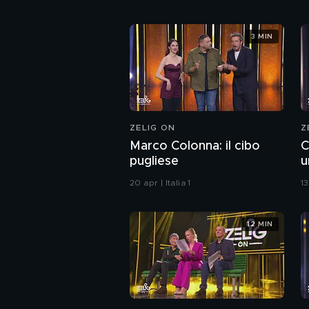
3 MIN
ZELIG ON
Z
Marco Colonna: il cibo
C
pugliese
u
20 apr | Italia 1
13
12 MIN