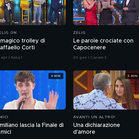
ELIG ON
ZELIG
l magico trolley di
Le parole crociate con
affaello Corti
Capocenere
 apr | Italia 1
20 gen | Canale 5
4 MIN
5 MIN
MICI
AVANTI UN ALTRO!
miliano lascia la Finale di
Una dichiarazione
mici
d'amore