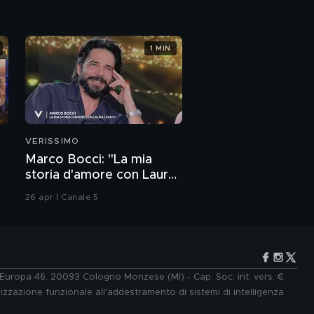
insieme... quasi 32!"
1 MIN
Il monologo di Davide
Spadolà
Il matrimonio di Giada
Parisi e Paolo Ruffini
VERISSIMO
Marco Bocci: "La mia
storia d'amore con Laura
Chiatti"
26 apr | Canale 5
e Europa 46, 20093 Cologno Monzese (MI) - Cap. Soc. int. vers. €
lizzazione funzionale all'addestramento di sistemi di intelligenza