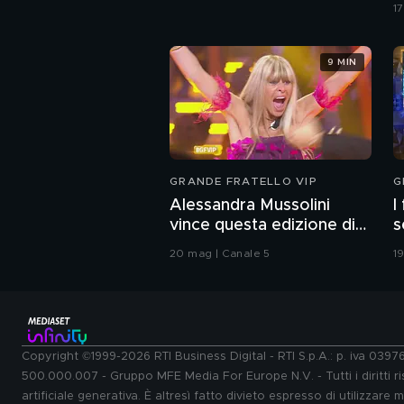
1
9 MIN
GRANDE FRATELLO VIP
G
Alessandra Mussolini
I
vince questa edizione di
s
Grande Fratello VIP
c
20 mag | Canale 5
1
Copyright ©1999-2026 RTI Business Digital - RTI S.p.A.: p. iva 039
500.000.007 - Gruppo MFE Media For Europe N.V. - Tutti i diritti ris
artificiale generativa. È altresì fatto divieto espresso di utilizzare