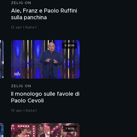
ZELIG ON
I tanti lavori di Marìo De
Ale, Franz e Paolo Ruffini
Janeiro
sulla panchina
12 apr | Italia 1
Il momento magico
con Nikolas Albanese
9 MIN
Il backstage con Max
Angioni, Federica
Ferrero e Filippo
Caccamo
Alice Redini e il
"C**zcalling"
ZELIG ON
Il monologo sulle favole di
Le vacanze delle
Paolo Cevoli
principesse con Tania
Occhionero e Lodovica
19 apr | Italia 1
Comello
La relazione di
Virgigno
1 MIN