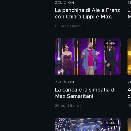
ZELIG ON
Z
La panchina di Ale e Franz
L
con Chiara Lippi e Max
M
Angioni
03 mag | Italia 1
13
6 MIN
ZELIG ON
Z
La carica e la simpatia di
A
Max Samaritani
c
20 apr | Italia 1
19
9 MIN