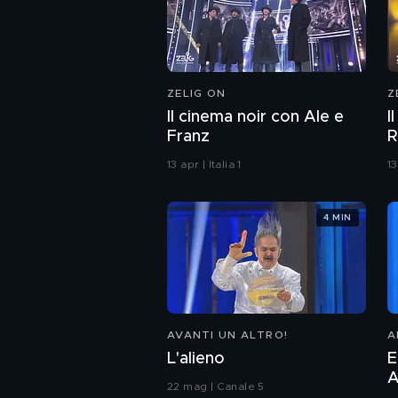
ZELIG ON
Z
Il cinema noir con Ale e
I
Franz
R
13 apr | Italia 1
13
4 MIN
AVANTI UN ALTRO!
A
L'alieno
E
A
22 mag | Canale 5