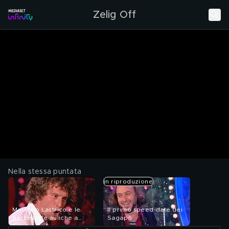
Zelig Off
Nella stessa puntata
in riproduzione
Maurizio Lastrico e le
Il primo speed-date dei
barzellette auliche a
Sagapò
Zelig Off 2010