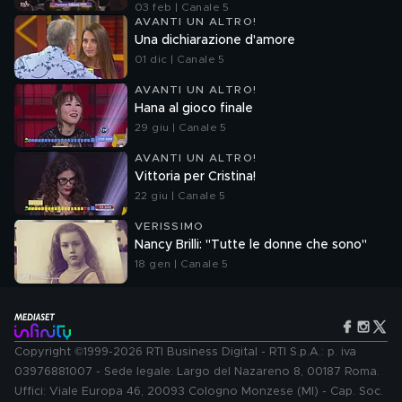
03 feb | Canale 5
AVANTI UN ALTRO!
Una dichiarazione d'amore
01 dic | Canale 5
AVANTI UN ALTRO!
Hana al gioco finale
29 giu | Canale 5
AVANTI UN ALTRO!
Vittoria per Cristina!
22 giu | Canale 5
VERISSIMO
Nancy Brilli: "Tutte le donne che sono"
18 gen | Canale 5
Copyright ©1999-2026 RTI Business Digital - RTI S.p.A.: p. iva
03976881007 - Sede legale: Largo del Nazareno 8, 00187 Roma.
Uffici: Viale Europa 46, 20093 Cologno Monzese (MI) - Cap. Soc.