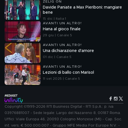
ZELIG ON
Davide Paniate a Max Pieriboni: mangiare
bene
15 dic | Italia 1
AVANTI UN ALTRO!
Hana al gioco finale
29 giu | Canale 5
AVANTI UN ALTRO!
Una dichiarazione d'amore
01 dic | Canale 5
AVANTI UN ALTRO!
Lezioni di ballo con Marisol
11 set 2025 | Canale 5
Copyright ©1999-2026 RTI Business Digital - RTI S.p.A.: p. iva
03976881007 - Sede legale: Largo del Nazareno 8, 00187 Roma.
Uffici: Viale Europa 46, 20093 Cologno Monzese (MI) - Cap. Soc.
int. vers. € 500.000.007 - Gruppo MFE Media For Europe N.V. -