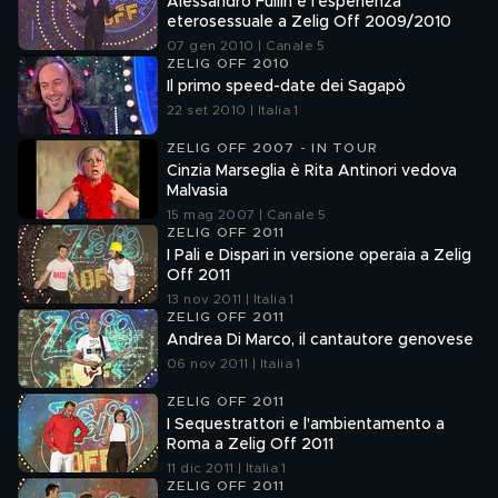
Alessandro Fullin e l'esperienza
eterosessuale a Zelig Off 2009/2010
07 gen 2010 | Canale 5
ZELIG OFF 2010
Il primo speed-date dei Sagapò
22 set 2010 | Italia 1
ZELIG OFF 2007 - IN TOUR
Cinzia Marseglia è Rita Antinori vedova
Malvasia
15 mag 2007 | Canale 5
ZELIG OFF 2011
I Pali e Dispari in versione operaia a Zelig
Off 2011
13 nov 2011 | Italia 1
ZELIG OFF 2011
Andrea Di Marco, il cantautore genovese
06 nov 2011 | Italia 1
ZELIG OFF 2011
I Sequestrattori e l'ambientamento a
Roma a Zelig Off 2011
11 dic 2011 | Italia 1
ZELIG OFF 2011