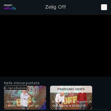
Zelig Off
Nella stessa puntata
in riproduzione
PROSSIMO VIDEO
John Peter Sloan e
Bove e Limardi maestri di
l'ammirazione per gli
seduzione a Zelig Off
italiani a Zelig Off 2011
2011