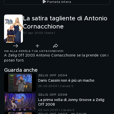
Puntata intera
La satira tagliente di Antonio
Cornacchione
07 apr 2003 | Italia 1
VAI ALLA SERIE
LA TUA LISTA
CONDIVIDI
A Zelig Off 2003 Antonio Cornacchione se la prende con i
poteri forti
Guarda anche
ZELIG OFF 2004
Dario Cassini non è più un macho
26 ott 2004 | Canale 5
ZELIG OFF 2008
La prima volta di Jonny Groove a Zelig
Off 2008
02 nov 2023 | Canale 5