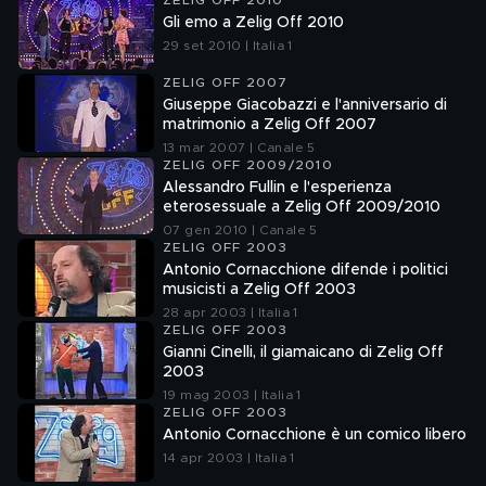
ZELIG OFF 2010
Gli emo a Zelig Off 2010
29 set 2010 | Italia 1
ZELIG OFF 2007
Giuseppe Giacobazzi e l'anniversario di
matrimonio a Zelig Off 2007
13 mar 2007 | Canale 5
ZELIG OFF 2009/2010
Alessandro Fullin e l'esperienza
eterosessuale a Zelig Off 2009/2010
07 gen 2010 | Canale 5
ZELIG OFF 2003
Antonio Cornacchione difende i politici
musicisti a Zelig Off 2003
28 apr 2003 | Italia 1
ZELIG OFF 2003
Gianni Cinelli, il giamaicano di Zelig Off
2003
19 mag 2003 | Italia 1
ZELIG OFF 2003
Antonio Cornacchione è un comico libero
14 apr 2003 | Italia 1