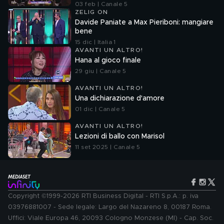
03 feb | Canale 5
ZELIG ON
Davide Paniate a Max Pieriboni: mangiare
bene
15 dic | Italia 1
AVANTI UN ALTRO!
Hana al gioco finale
29 giu | Canale 5
AVANTI UN ALTRO!
Una dichiarazione d'amore
01 dic | Canale 5
AVANTI UN ALTRO!
Lezioni di ballo con Marisol
11 set 2025 | Canale 5
Copyright ©1999-2026 RTI Business Digital - RTI S.p.A.: p. iva
03976881007 - Sede legale: Largo del Nazareno 8, 00187 Roma.
Uffici: Viale Europa 46, 20093 Cologno Monzese (MI) - Cap. Soc.