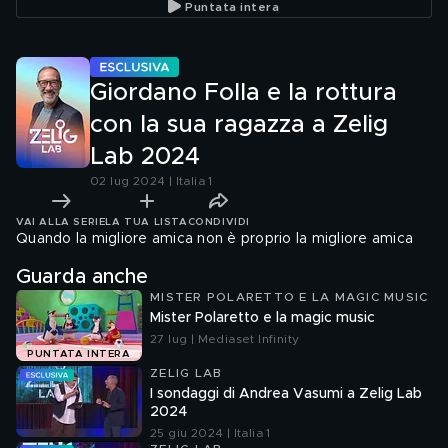
Puntata intera
2024
Giordano Folla e la rottura
con la sua ragazza a Zelig
Lab 2024
02 lug 2024 | Italia 1
VAI ALLA SERIE
LA TUA LISTA
CONDIVIDI
Quando la migliore amica non è proprio la migliore amica
Guarda anche
MISTER POLARETTO E LA MAGIC MUSIC
Mister Polaretto e la magic music
27 lug | Mediaset Infinity
PUNTATA INTERA
ZELIG LAB
I sondaggi di Andrea Vasumi a Zelig Lab
2024
25 giu 2024 | Italia 1