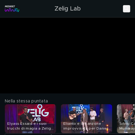
Zelig Lab
Nella stessa puntata
Elyass Essaid e i suoi
Elianto e la canzone
Silvio C
trucchi di magia a Zelig
improvvisata per Daniele
Mumbay 
Lab 2024
e Marianna a Zelig Lab