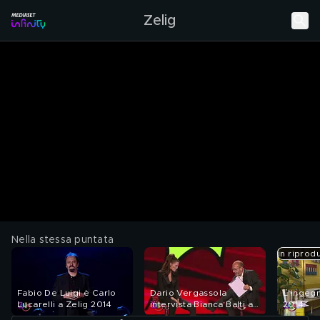
Zelig
Nella stessa puntata
in riprod
Fabio De Luigi è Carlo
Dario Vergassola
L'ingeg
Lucarelli a Zelig 2014
intervista Bianca Balti a
2014
Zelig 2014