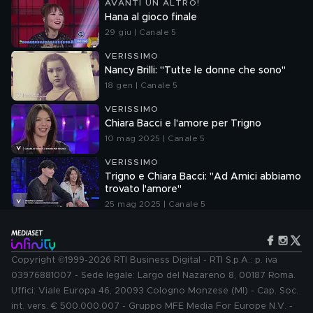
AVANTI UN ALTRO!
Hana al gioco finale
29 giu | Canale 5
VERISSIMO
Nancy Brilli: "Tutte le donne che sono"
18 gen | Canale 5
VERISSIMO
Chiara Bacci e l'amore per Trigno
10 mag 2025 | Canale 5
VERISSIMO
Trigno e Chiara Bacci: "Ad Amici abbiamo
trovato l'amore"
25 mag 2025 | Canale 5
Copyright ©1999-2026 RTI Business Digital - RTI S.p.A.: p. iva
03976881007 - Sede legale: Largo del Nazareno 8, 00187 Roma.
Uffici: Viale Europa 46, 20093 Cologno Monzese (MI) - Cap. Soc.
int. vers. € 500.000.007 - Gruppo MFE Media For Europe N.V. -