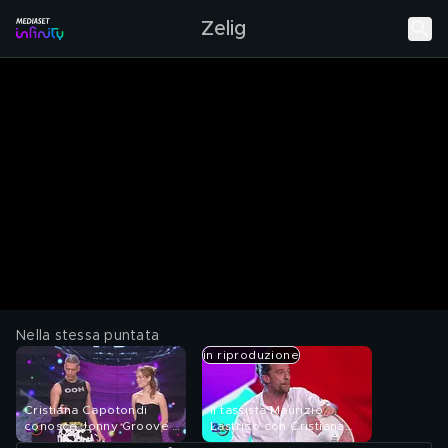
Zelig
Nella stessa puntata
in riproduzione
Cristiana Capotondi
Il tassista Maurizio
conosce Jonny Groove a
Lastrico con Cristiana
Zelig 2014
Capotondi a Zelig 2014