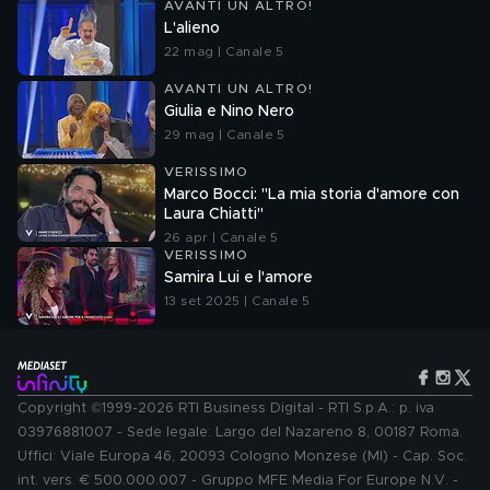
AVANTI UN ALTRO!
L'alieno
22 mag | Canale 5
AVANTI UN ALTRO!
Giulia e Nino Nero
29 mag | Canale 5
VERISSIMO
Marco Bocci: "La mia storia d'amore con
Laura Chiatti"
26 apr | Canale 5
VERISSIMO
Samira Lui e l'amore
13 set 2025 | Canale 5
Copyright ©1999-2026 RTI Business Digital - RTI S.p.A.: p. iva
03976881007 - Sede legale: Largo del Nazareno 8, 00187 Roma.
Uffici: Viale Europa 46, 20093 Cologno Monzese (MI) - Cap. Soc.
int. vers. € 500.000.007 - Gruppo MFE Media For Europe N.V. -