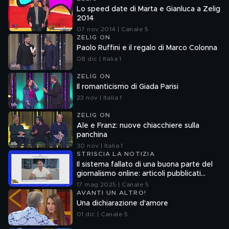
Lo speed date di Marta e Gianluca a Zelig
2014
07 nov 2014 | Canale 5
ZELIG ON
Paolo Ruffini e il regalo di Marco Colonna
08 dic | Italia 1
ZELIG ON
Il romanticismo di Giada Parisi
23 nov | Italia 1
ZELIG ON
Ale e Franz: nuove chiacchiere sulla
panchina
30 nov | Italia 1
STRISCIA LA NOTIZIA
Il sistema fallato di una buona parte del
giornalismo online: articoli pubblicati
senza la verifica delle fonti
17 mag 2025 | Canale 5
AVANTI UN ALTRO!
Una dichiarazione d'amore
01 dic | Canale 5