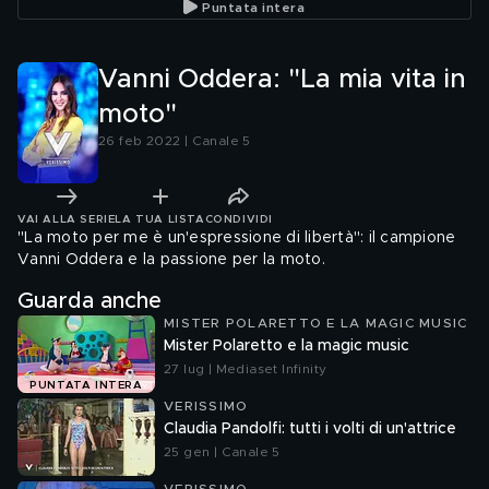
Puntata intera
Vanni Oddera: "La mia vita in
moto"
26 feb 2022 | Canale 5
VAI ALLA SERIE
LA TUA LISTA
CONDIVIDI
"La moto per me è un'espressione di libertà": il campione
Vanni Oddera e la passione per la moto.
Guarda anche
MISTER POLARETTO E LA MAGIC MUSIC
Mister Polaretto e la magic music
27 lug | Mediaset Infinity
PUNTATA INTERA
VERISSIMO
Claudia Pandolfi: tutti i volti di un'attrice
25 gen | Canale 5