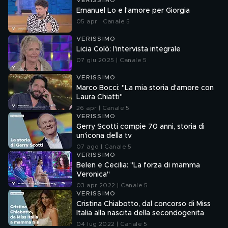
VERISSIMO
Emanuel Lo e l'amore per Giorgia
05 apr | Canale 5
VERISSIMO
Licia Colò: l'intervista integrale
07 giu 2025 | Canale 5
VERISSIMO
Marco Bocci: "La mia storia d'amore con
Laura Chiatti"
26 apr | Canale 5
VERISSIMO
Gerry Scotti compie 70 anni, storia di
un'icona della tv
07 ago | Canale 5
VERISSIMO
Belen e Cecilia: "La forza di mamma
Veronica"
03 apr 2022 | Canale 5
VERISSIMO
Cristina Chiabotto, dal concorso di Miss
Italia alla nascita della secondogenita
04 lug 2022 | Canale 5