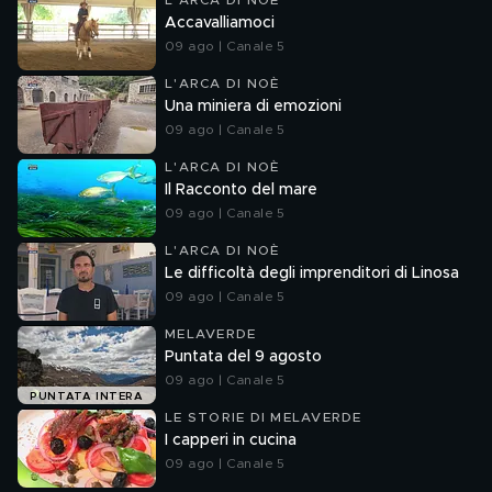
L'ARCA DI NOÈ
Accavalliamoci
09 ago | Canale 5
L'ARCA DI NOÈ
Una miniera di emozioni
09 ago | Canale 5
L'ARCA DI NOÈ
Il Racconto del mare
09 ago | Canale 5
L'ARCA DI NOÈ
Le difficoltà degli imprenditori di Linosa
09 ago | Canale 5
MELAVERDE
Puntata del 9 agosto
09 ago | Canale 5
PUNTATA INTERA
LE STORIE DI MELAVERDE
I capperi in cucina
09 ago | Canale 5