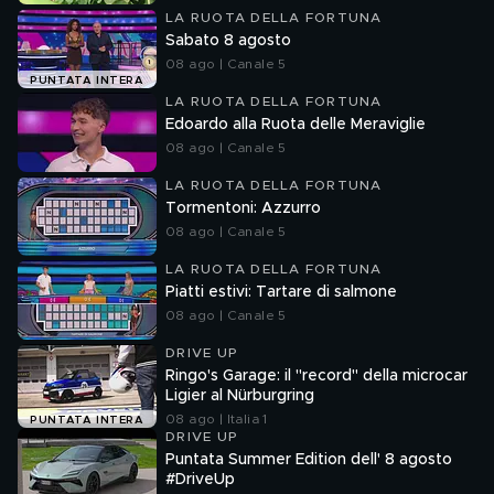
LA RUOTA DELLA FORTUNA
Sabato 8 agosto
08 ago | Canale 5
PUNTATA INTERA
LA RUOTA DELLA FORTUNA
Edoardo alla Ruota delle Meraviglie
08 ago | Canale 5
LA RUOTA DELLA FORTUNA
Tormentoni: Azzurro
08 ago | Canale 5
LA RUOTA DELLA FORTUNA
Piatti estivi: Tartare di salmone
08 ago | Canale 5
DRIVE UP
Ringo's Garage: il "record" della microcar
Ligier al Nürburgring
08 ago | Italia 1
PUNTATA INTERA
DRIVE UP
Puntata Summer Edition dell' 8 agosto
#DriveUp