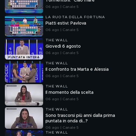
Tormentoni: "Ciao mare"
06 ago | Canale 5
LA RUOTA DELLA FORTUNA
Piatti estivi: Pavlova
06 ago | Canale 5
THE WALL
Giovedì 6 agosto
06 ago | Canale 5
PUNTATA INTERA
THE WALL
Il confronto tra Marta e Alessia
06 ago | Canale 5
THE WALL
Il momento della scelta
06 ago | Canale 5
THE WALL
Sono trascorsi più anni dalla prima
puntata in onda di...?
06 ago | Canale 5
THE WALL