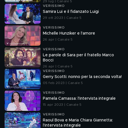
29 lug | Canale 5
VERISSIMO
Samira Lui e il fidanzato Luigi
29 ott 2023 | Canale 5
VERISSIMO
Michelle Hunziker e l'amore
26 apr | Canale 5
VERISSIMO
Le parole di Sara per il fratello Marco
Bocci
26 apr | Canale 5
VERISSIMO
Gerry Scotti: nonno per la seconda volta!
05 feb 2023 | Canale 5
VERISSIMO
Pamela Camassa: l'intervista integrale
15 apr 2023 | Canale 5
VERISSIMO
Raoul Bova e Maria Chiara Giannetta:
l'intervista integrale