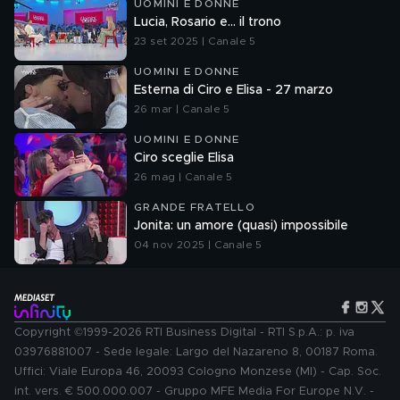
UOMINI E DONNE
Lucia, Rosario e... il trono
23 set 2025 | Canale 5
UOMINI E DONNE
Esterna di Ciro e Elisa - 27 marzo
26 mar | Canale 5
UOMINI E DONNE
Ciro sceglie Elisa
26 mag | Canale 5
GRANDE FRATELLO
Jonita: un amore (quasi) impossibile
04 nov 2025 | Canale 5
Copyright ©1999-2026 RTI Business Digital - RTI S.p.A.: p. iva
03976881007 - Sede legale: Largo del Nazareno 8, 00187 Roma.
Uffici: Viale Europa 46, 20093 Cologno Monzese (MI) - Cap. Soc.
int. vers. € 500.000.007 - Gruppo MFE Media For Europe N.V. -