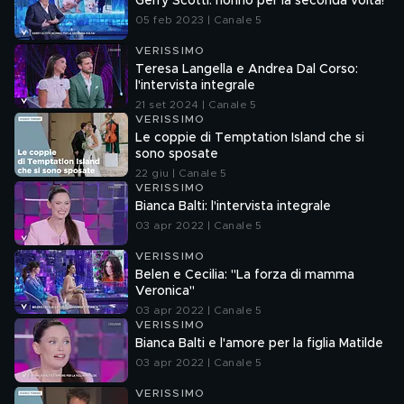
Gerry Scotti: nonno per la seconda volta!
05 feb 2023 | Canale 5
VERISSIMO
Teresa Langella e Andrea Dal Corso:
l'intervista integrale
21 set 2024 | Canale 5
VERISSIMO
Le coppie di Temptation Island che si
sono sposate
22 giu | Canale 5
VERISSIMO
Bianca Balti: l'intervista integrale
03 apr 2022 | Canale 5
VERISSIMO
Belen e Cecilia: "La forza di mamma
Veronica"
03 apr 2022 | Canale 5
VERISSIMO
Bianca Balti e l'amore per la figlia Matilde
03 apr 2022 | Canale 5
VERISSIMO