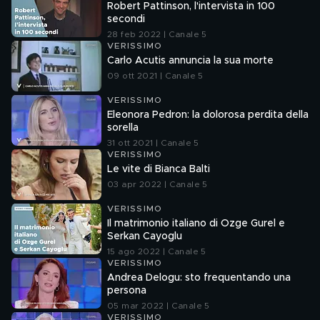
Robert Pattinson, l'intervista in 100
secondi
28 feb 2022 | Canale 5
VERISSIMO
Carlo Acutis annuncia la sua morte
09 ott 2021 | Canale 5
VERISSIMO
Eleonora Pedron: la dolorosa perdita della
sorella
31 ott 2021 | Canale 5
VERISSIMO
Le vite di Bianca Balti
03 apr 2022 | Canale 5
VERISSIMO
Il matrimonio italiano di Ozge Gurel e
Serkan Cayoglu
15 ago 2022 | Canale 5
VERISSIMO
Andrea Delogu: sto frequentando una
persona
05 mar 2022 | Canale 5
VERISSIMO