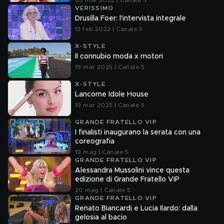
05 mar 2022 | Canale 5
VERISSIMO
Drusilla Foer: l'intervista integrale
13 feb 2022 | Canale 5
X-STYLE
Il connubio moda x motori
19 mar 2025 | Canale 5
X-STYLE
Lancome Idole House
19 mar 2025 | Canale 5
GRANDE FRATELLO VIP
I finalisti inaugurano la serata con una
coreografia
19 mag | Canale 5
GRANDE FRATELLO VIP
Alessandra Mussolini vince questa
edizione di Grande Fratello VIP
20 mag | Canale 5
GRANDE FRATELLO VIP
Renato Biancardi e Lucia Ilardo: dalla
gelosia al bacio