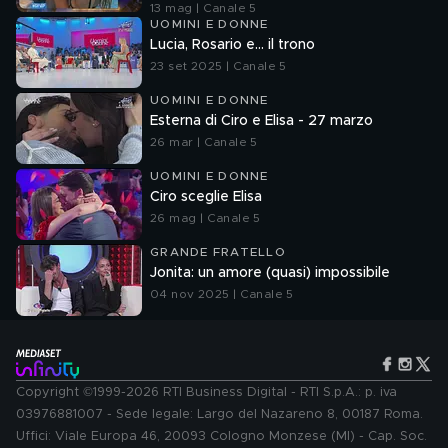
13 mag | Canale 5
UOMINI E DONNE
Lucia, Rosario e... il trono
23 set 2025 | Canale 5
UOMINI E DONNE
Esterna di Ciro e Elisa - 27 marzo
26 mar | Canale 5
UOMINI E DONNE
Ciro sceglie Elisa
26 mag | Canale 5
GRANDE FRATELLO
Jonita: un amore (quasi) impossibile
04 nov 2025 | Canale 5
Copyright ©1999-2026 RTI Business Digital - RTI S.p.A.: p. iva
03976881007 - Sede legale: Largo del Nazareno 8, 00187 Roma.
Uffici: Viale Europa 46, 20093 Cologno Monzese (MI) - Cap. Soc.